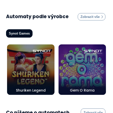
Automaty podle výrobce
Zobrazit vše
Synot Games
Shuriken Legend
Gem O Rama
Co píšeme o automatech
Zobrazit vše