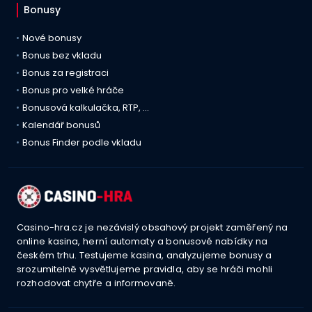
Bonusy
Nové bonusy
Bonus bez vkladu
Bonus za registraci
Bonus pro velké hráče
Bonusová kalkulačka, RTP, …
Kalendář bonusů
Bonus Finder podle vkladu
Casino-hra.cz je nezávislý obsahový projekt zaměřený na
online kasina, herní automaty a bonusové nabídky na
českém trhu. Testujeme kasina, analyzujeme bonusy a
srozumitelně vysvětlujeme pravidla, aby se hráči mohli
rozhodovat chytře a informovaně.