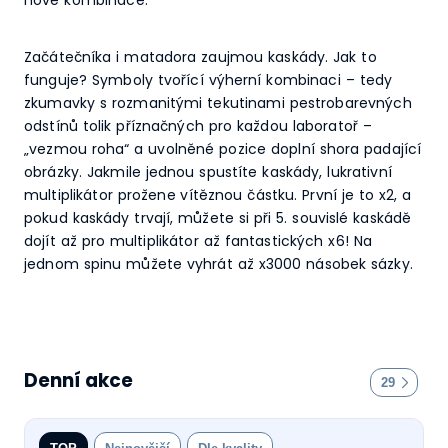
Začátečníka i matadora zaujmou kaskády. Jak to
funguje? Symboly tvořící výherní kombinaci – tedy
zkumavky s rozmanitými tekutinami pestrobarevných
odstínů tolik příznačných pro každou laboratoř –
„vezmou roha“ a uvolněné pozice doplní shora padající
obrázky. Jakmile jednou spustíte kaskády, lukrativní
multiplikátor prožene vítěznou částku. První je to x2, a
pokud kaskády trvají, můžete si při 5. souvislé kaskádě
dojít až pro multiplikátor až fantastických x6! Na
jednom spinu můžete vyhrát až x3000 násobek sázky.
Denní akce
29