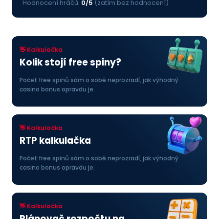
Hodnocení hráčů:
0/5
(zatím bez hodnocení)
👋 Kalkulačka
Kolik stojí free spiny?
Počet free spinů sám o sobě neprozradí, jak výhodný
casino bonus opravdu je.
👋 Kalkulačka
RTP kalkulačka
Počet free spinů sám o sobě neprozradí, jak výhodný
casino bonus opravdu je.
👋 Kalkulačka
Plánovač rozpočtu na