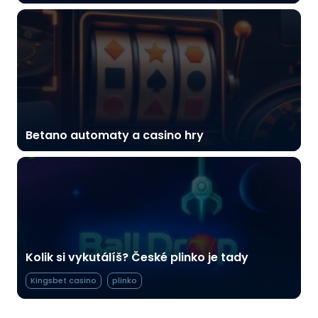
Betano automaty a casino hry
Kolik si vykutálíš? České plinko je tady
Kingsbet casino
plinko