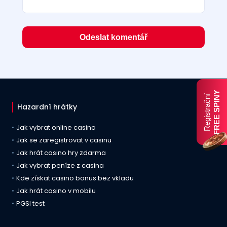
FREE SPINY
Registrační
Hazardní hrátky
Jak vybrat online casino
Jak se zaregistrovat v casinu
Jak hrát casino hry zdarma
Jak vybrat peníze z casina
Kde získat casino bonus bez vkladu
Jak hrát casino v mobilu
PGSI test