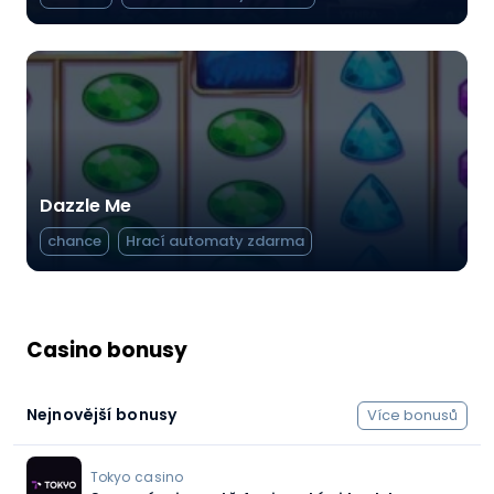
Dazzle Me
chance
Hrací automaty zdarma
Casino bonusy
Nejnovější bonusy
Více bonusů
Tokyo casino