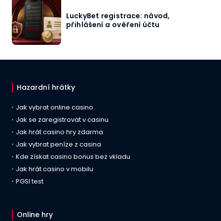
LuckyBet registrace: návod,
přihlášení a ověření účtu
Hazardní hrátky
Jak vybrat online casino
Jak se zaregistrovat v casinu
Jak hrát casino hry zdarma
Jak vybrat peníze z casina
Kde získat casino bonus bez vkladu
Jak hrát casino v mobilu
PGSI test
Online hry