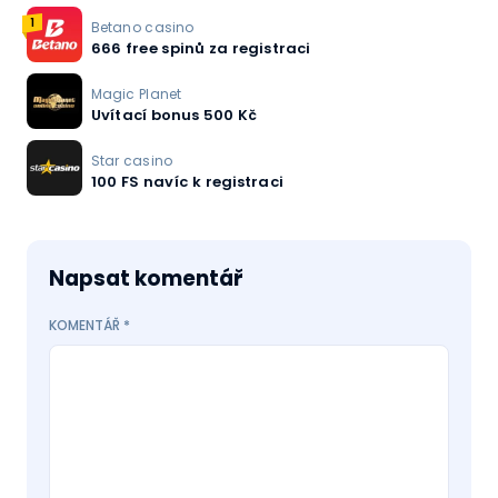
1
Betano casino
666 free spinů za registraci
Magic Planet
Uvítací bonus 500 Kč
Star casino
100 FS navíc k registraci
Napsat komentář
KOMENTÁŘ
*