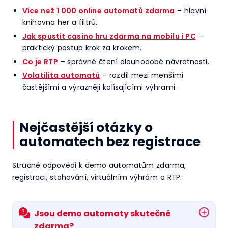
Více než 1 000 online automatů zdarma
– hlavní
knihovna her a filtrů.
Jak spustit casino hru zdarma na mobilu i PC
–
praktický postup krok za krokem.
Co je RTP
– správné čtení dlouhodobé návratnosti.
Volatilita automatů
– rozdíl mezi menšími
častějšími a výrazněji kolísajícími výhrami.
Nejčastější otázky o
automatech bez registrace
Stručné odpovědi k demo automatům zdarma,
registraci, stahování, virtuálním výhrám a RTP.
Jsou demo automaty skutečně
zdarma?