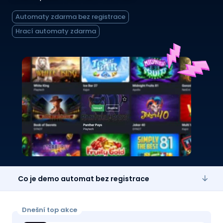
Automaty zdarma bez registrace
Hrací automaty zdarma
Co je demo automat bez registrace
Dnešní top akce