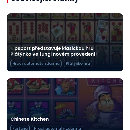
Tipsport představuje klasickou hru
Plátýnko ve fungl novém provedení!
Hrací automaty zdarma
Plátýnko hra
Chinese Kitchen
Fortuna
Hrací automaty zdarma