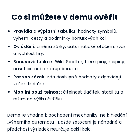
Co si můžete v demu ověřit
Pravidla a výplatní tabulku:
hodnoty symbolů,
výherní cesty a podmínky bonusových kol.
Ovládání:
změnu sázky, automatické otáčení, zvuk
a rychlost hry.
Bonusové funkce:
Wild, Scatter, free spiny, respiny,
násobiče nebo nákup bonusu.
Rozsah sázek:
zda dostupné hodnoty odpovídají
vašim limitům.
Mobilní použitelnost:
čitelnost tlačítek, stabilitu a
režim na výšku či šířku.
Demo je vhodné k pochopení mechaniky, ne k hledání
„výherního automatu“. Každé zatočení je náhodné a
předchozí výsledek neurčuje další kolo.