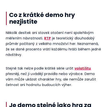
Co z krátké demo hry
nezjistíte
Několik desítek ani stovek otočení není spolehlivým
měřením návratnosti.
RTP
je teoretický dlouhodobý
průměr počítaný z velkého množství her. Neznamená,
že se dané procento vrátí každému hráči během jedné
návštěvy.
Stejně tak nelze podle krátké série určit
volatilitu
přesněji, než ji uvádějí pravidla nebo výrobce. Demo
vám může ukázat charakter hry, ale nemůže zaručit
četnost ani hodnotu budoucích výher.
Je demo stejné jako hra za