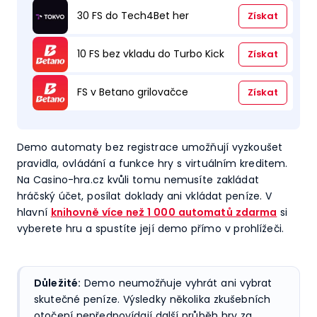
30 FS do Tech4Bet her
Získat
10 FS bez vkladu do Turbo Kick
Získat
FS v Betano grilovačce
Získat
Demo automaty bez registrace umožňují vyzkoušet
pravidla, ovládání a funkce hry s virtuálním kreditem.
Na Casino-hra.cz kvůli tomu nemusíte zakládat
hráčský účet, posílat doklady ani vkládat peníze. V
hlavní
knihovně více než 1 000 automatů zdarma
si
vyberete hru a spustíte její demo přímo v prohlížeči.
Důležité:
Demo neumožňuje vyhrát ani vybrat
skutečné peníze. Výsledky několika zkušebních
otočení nepředpovídají další průběh hry za