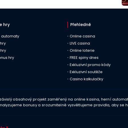
e hry
Přehledně
e automaty
Online casina
 hry
LIVE casina
 hry
Online loterie
onus hry
FREE spiny dnes
Exkluzivní promo kódy
Exkluzivní soutěže
Casino kalkulačky
závislý obsahový projekt zaměřený na online kasina, herní autom
nalyzujeme bonusy a srozumitelně vysvětlujeme pravidla, aby se h