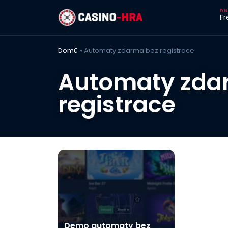
Fr
Domů
»
Automaty zdarma bez registrace
Automaty zda
registrace
Demo automaty bez