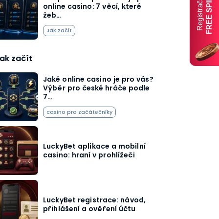
FREE SPINY
Registrační
online casino: 7 věcí, které
žeb…
Jak začít
ak začít
Jaké online casino je pro vás?
Výběr pro české hráče podle
7…
casino pro začátečníky
LuckyBet aplikace a mobilní
casino: hraní v prohlížeči
LuckyBet registrace: návod,
přihlášení a ověření účtu