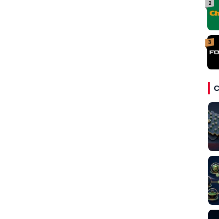
2
3
C