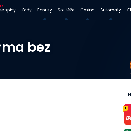
ee spiny
Kódy
Bonusy
Soutěže
Casina
Automaty
Č
rma bez
N
1