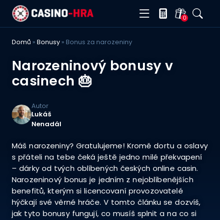
0
Domů
»
Bonusy
»
Bonus za narozeniny
Narozeninový bonusy v
casinech 🎂
Autor
Lukáš
Nenadál
Máš narozeniny? Gratulujeme! Kromě dortu a oslavy
s přáteli na tebe čeká ještě jedno milé překvapení
– dárky od tvých oblíbených českých online casin.
Narozeninový bonus je jedním z nejoblíbenějších
benefitů, kterým si licencovaní provozovatelé
hýčkají své věrné hráče. V tomto článku se dozvíš,
jak tyto bonusy fungují, co musíš splnit a na co si