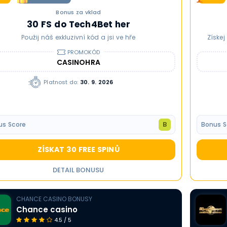
Bonus za vklad
30 FS do Tech4Bet her
Použij náš exkluzivní kód a jsi ve hře
Získe
PROMOKÓD
CASINOHRA
Platnost do:
30. 9. 2026
B
us Score
Bonus S
ZÍSKAT 30 FREE SPINŮ
DETAIL BONUSU
CHANCE CASINO BONUSY
Chance casino
4.5 / 5