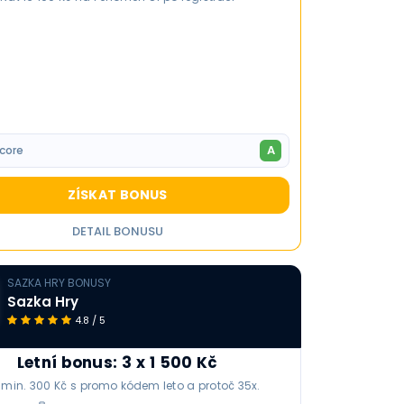
A
core
ZÍSKAT BONUS
DETAIL BONUSU
SAZKA HRY BONUSY
Sazka Hry
4.8 / 5
Letní bonus: 3 x 1 500 Kč
 min. 300 Kč s promo kódem leto a protoč 35x.