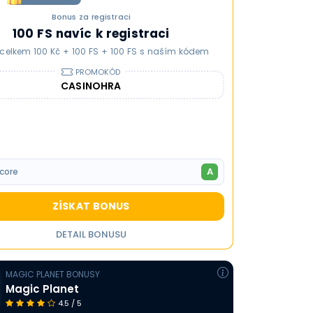
Bonus za registraci
100 FS navíc k registraci
j celkem 100 Kč + 100 FS + 100 FS s naším kódem
PROMOKÓD
CASINOHRA
A
core
ZÍSKAT BONUS
DETAIL BONUSU
MAGIC PLANET BONUSY
Magic Planet
4.5 / 5