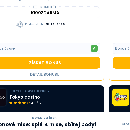
PROMOKÓD
1000ZDARMA
Platnost do:
31. 12. 2026
A
us Score
Bonus S
ZÍSKAT BONUS
DETAIL BONUSU
TOKYO CASINO BONUSY
Tokyo casino
4.3 / 5
Bonus za hraní
pnové mise: splň 4 mise, sbírej body!
Vlož