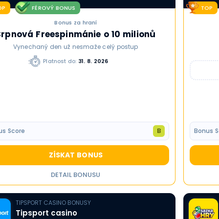
OP
FÉROVÝ BONUS
TOP
Bonus za hraní
Srpnová Freespinmánie o 10 milionů
Vynechaný den už nesmaže celý postup
Platnost do:
31. 8. 2026
B
us Score
Bonus S
ZÍSKAT BONUS
DETAIL BONUSU
TIPSPORT CASINO BONUSY
Tipsport casino