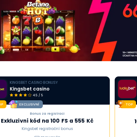
KINGSBET CASINO BONUSY
Kingsbet casino
4.5 / 5
OP
EXCLUSIVNÍ
TOP
Bonus za registraci
Exkluzivní kód na 100 FS a 555 Kč
Kingsbet registrační bonus