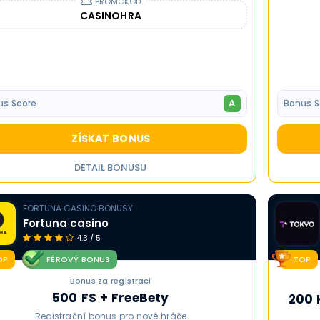
PROMOKÓD
CASINOHRA
A
us Score
Bonus S
ZÍSKAT BONUS
DETAIL BONUSU
FORTUNA CASINO BONUSY
Fortuna casino
4.3 / 5
OP
FÉROVÝ BONUS
TOP
Bonus za registraci
500 FS + FreeBety
200 
Registrační bonus pro nové hráče