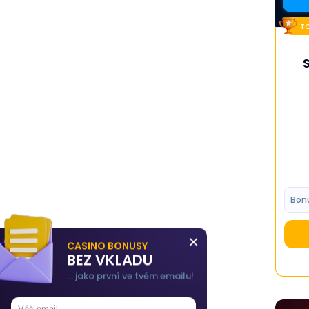
T
Bon
×
CASINO BONUSY
BEZ VKLADU
... jako první ve tvém emailu!