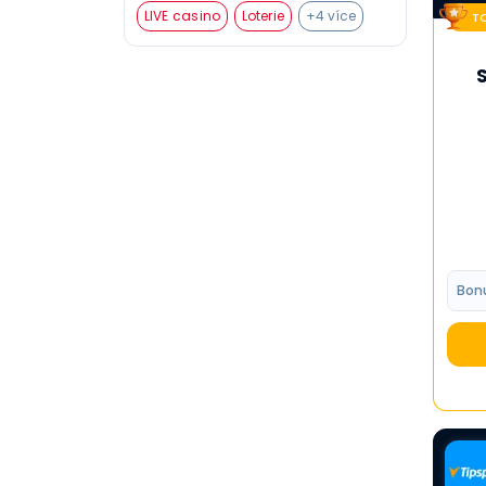
LIVE casino
Loterie
+4 více
T
Bon