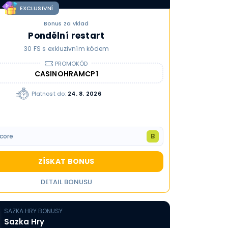
EXCLUSIVNÍ
Bonus za vklad
Pondělní restart
30 FS s exkluzivním kódem
PROMOKÓD
CASINOHRAMCP1
Platnost do:
24. 8. 2026
B
core
ZÍSKAT BONUS
DETAIL BONUSU
SAZKA HRY BONUSY
Sazka Hry