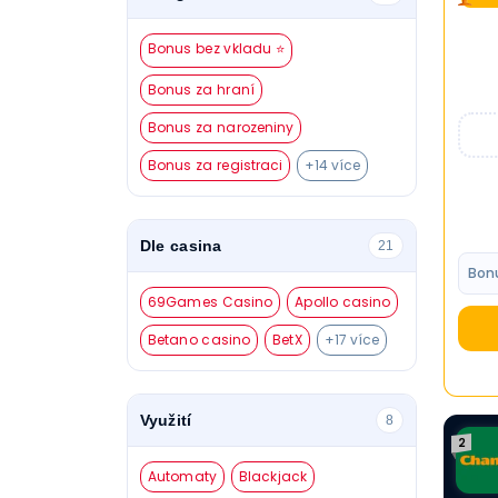
Bonus bez vkladu ⭐️
Bonus za hraní
Bonus za narozeniny
Bonus za registraci
+14 více
Dle casina
21
Bon
69Games Casino
Apollo casino
Betano casino
BetX
+17 více
Využití
8
2
Automaty
Blackjack