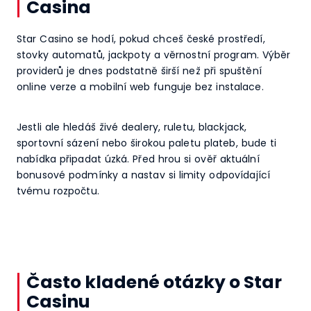
Casina
Star Casino se hodí, pokud chceš české prostředí,
stovky automatů, jackpoty a věrnostní program. Výběr
providerů je dnes podstatně širší než při spuštění
online verze a mobilní web funguje bez instalace.
Jestli ale hledáš živé dealery, ruletu, blackjack,
sportovní sázení nebo širokou paletu plateb, bude ti
nabídka připadat úzká. Před hrou si ověř aktuální
bonusové podmínky a nastav si limity odpovídající
tvému rozpočtu.
Často kladené otázky o Star
Casinu