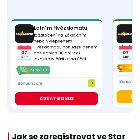
Letním Hvězdomatu
S
K
1x zatočení na Základním
nebo Vylepšeném
Kolikáté narozeniny právě
Hvězdomatu, pokud jsi během
os
07
07
posledních 30 dní vložil
SRP
SRP
jakoukoliv částku na účet
TOP
ZA VKLAD
Bonus Sco
B
Bonus Score
DO 
ZÍSKAT BONUS
Jak se zaregistrovat ve Star