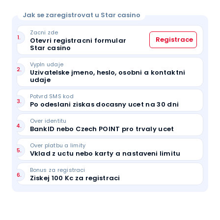
Jak se zaregistrovat u Star casino
Zacni zde
Registrace
Otevri registracni formular
Star casino
Vypln udaje
Uzivatelske jmeno, heslo, osobni a kontaktni
udaje
Potvrd SMS kod
Po odeslani ziskas docasny ucet na 30 dni
Over identitu
BankID nebo Czech POINT pro trvaly ucet
Over platbu a limity
Vklad z uctu nebo karty a nastaveni limitu
Bonus za registraci
Ziskej 100 Kc za registraci