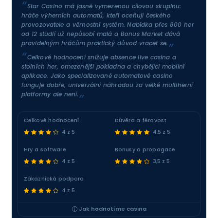
Star Casino má jasně vymezenou cílovou skupinu:
hráče výherních automatů, kteří oceňují českého
provozovatele a věrnostní systém. Nabídka přes 800 her
od 12 studií už nepůsobí malá a Bonus Market dává
pravidelným hráčům praktický důvod vracet se.
Celkové hodnocení snižuje absence live casina a
stolních her, omezenější pokladna a chybějící mobilní
aplikace. Jako specializované automatové casino
funguje dobře, univerzální náhradou za velké multiherní
platformy ale není.
Celkové hodnocení
Důvěra a férovost
4 z 5
4,5 z 5
Hry a software
Bonusy a propagace
4 z 5
3,5 z 5
Zákaznická podpora
4 z 5
Jak hodnotíme casina