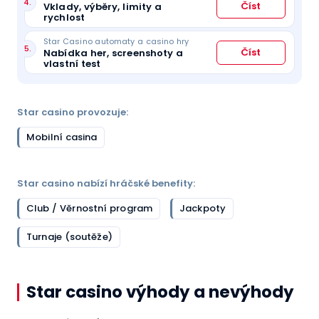
Číst
Vklady, výběry, limity a
rychlost
Star Casino automaty a casino hry
Číst
Nabídka her, screenshoty a
vlastní test
Star casino provozuje:
Mobilní casina
Star casino nabízí hráčské benefity:
Club / Věrnostní program
Jackpoty
Turnaje (soutěže)
Star casino výhody a nevýhody