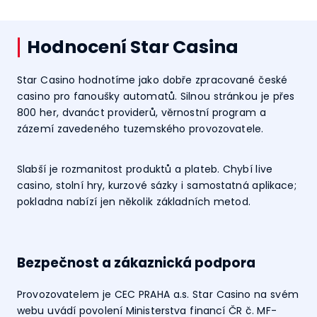
Hodnocení Star Casina
Star Casino hodnotíme jako dobře zpracované české
casino pro fanoušky automatů. Silnou stránkou je přes
800 her, dvanáct providerů, věrnostní program a
zázemí zavedeného tuzemského provozovatele.
Slabší je rozmanitost produktů a plateb. Chybí live
casino, stolní hry, kurzové sázky i samostatná aplikace;
pokladna nabízí jen několik základních metod.
Bezpečnost a zákaznická podpora
Provozovatelem je CEC PRAHA a.s. Star Casino na svém
webu uvádí povolení Ministerstva financí ČR č. MF-