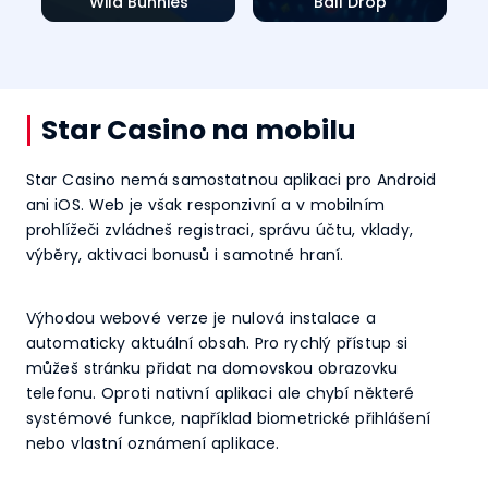
Wild Bunnies
Ball Drop
Star Casino na mobilu
Star Casino nemá samostatnou aplikaci pro Android
ani iOS. Web je však responzivní a v mobilním
prohlížeči zvládneš registraci, správu účtu, vklady,
výběry, aktivaci bonusů i samotné hraní.
Výhodou webové verze je nulová instalace a
automaticky aktuální obsah. Pro rychlý přístup si
můžeš stránku přidat na domovskou obrazovku
telefonu. Oproti nativní aplikaci ale chybí některé
systémové funkce, například biometrické přihlášení
nebo vlastní oznámení aplikace.