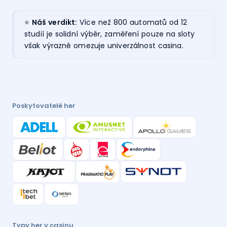
⭐
Náš verdikt:
Více než 800 automatů od 12
studií je solidní výběr, zaměření pouze na sloty
však výrazně omezuje univerzálnost casina.
Poskytovatelé her
Typy her v casinu