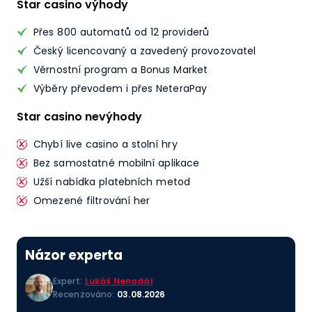
Star casino výhody
Přes 800 automatů od 12 providerů
Český licencovaný a zavedený provozovatel
Věrnostní program a Bonus Market
Výběry převodem i přes NeteraPay
Star casino nevýhody
Chybí live casino a stolní hry
Bez samostatné mobilní aplikace
Užší nabídka platebních metod
Omezené filtrování her
Názor experta
Expert:
Lukáš Nenadál
Recenzováno:
03.08.2026