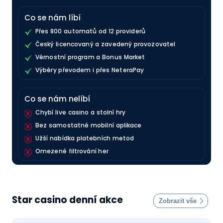
Co se nám líbí
Přes 800 automatů od 12 providerů
Český licencovaný a zavedený provozovatel
Věrnostní program a Bonus Market
Výběry převodem i přes NeteraPay
Co se nám nelíbí
Chybí live casino a stolní hry
Bez samostatné mobilní aplikace
Užší nabídka platebních metod
Omezené filtrování her
Star casino denní akce
Zobrazit vše