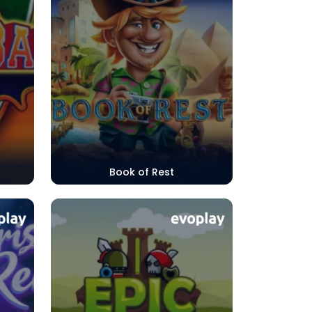
Book of Rest