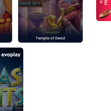
Temple of Dead