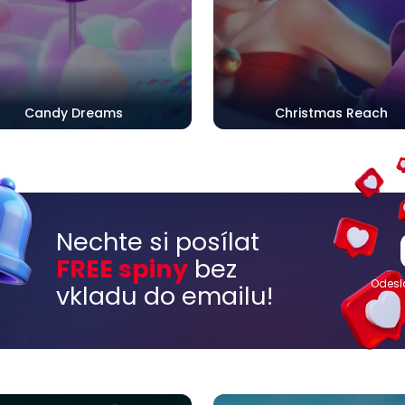
Candy Dreams
Christmas Reach
Nechte si posílat
FREE spiny
bez
Odesl
vkladu do emailu!