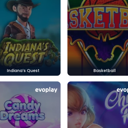
Indiana’s Quest
Basketball