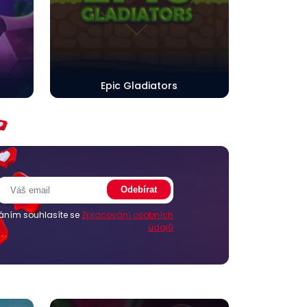
Epic Gladiators
áním souhlasíte se
Zpracování osobních
údajů