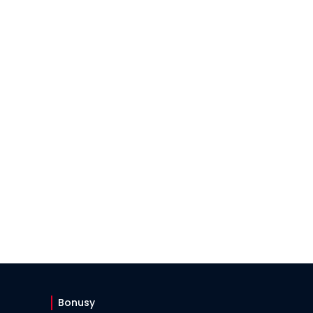
Bonusy