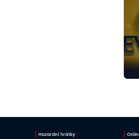
Hazardní hrátky
Onlin