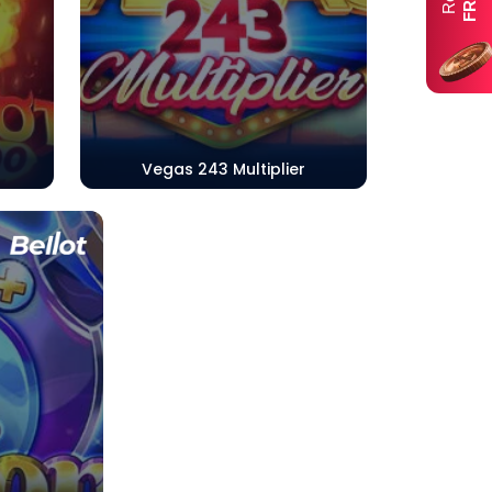
Vegas 243 Multiplier