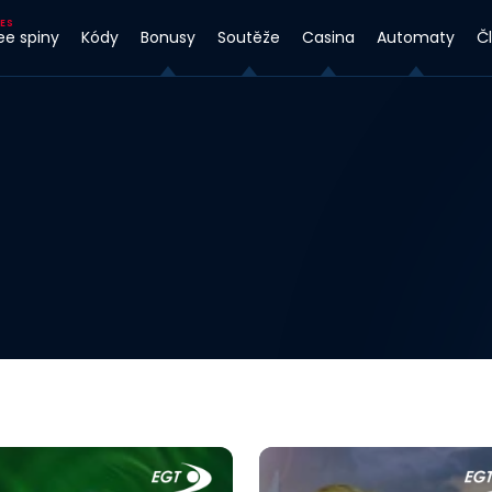
ee spiny
Kódy
Bonusy
Soutěže
Casina
Automaty
Č