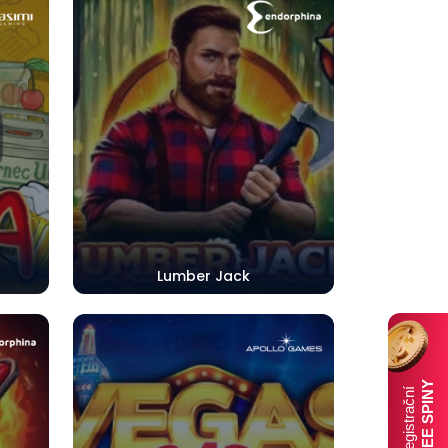
Lumber Jack
FREE SPINY
Registrační