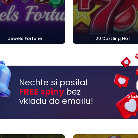
Jewels Fortune
20 Dazzling Hot
Nechte si posílat
FREE spiny
bez
Odesl
vkladu do emailu!