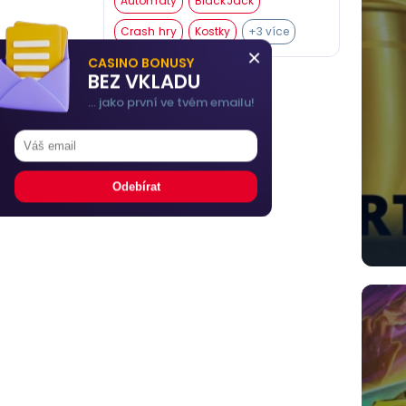
Automaty
BlackJack
Crash hry
Kostky
+3 více
×
CASINO BONUSY
BEZ VKLADU
... jako první ve tvém emailu!