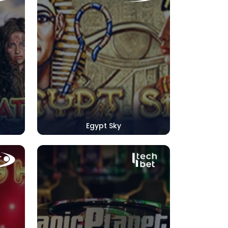
Egypt Sky