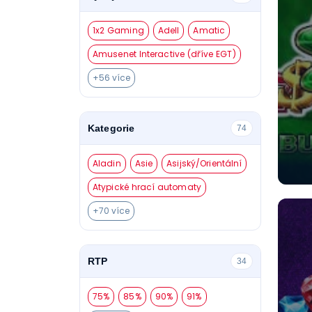
1x2 Gaming
Adell
Amatic
Amusenet Interactive (dříve EGT)
+56 více
Kategorie
74
Aladin
Asie
Asijský/Orientální
Atypické hrací automaty
+70 více
RTP
34
75%
85%
90%
91%