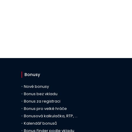
Bonusy
Nové bonusy
Bonus bez vkladu
Bonus za registraci
Bonus pro velké hráče
Bonusová kalkulačka, RTP, …
Kalendář bonusů
Bonus Finder podle vkladu