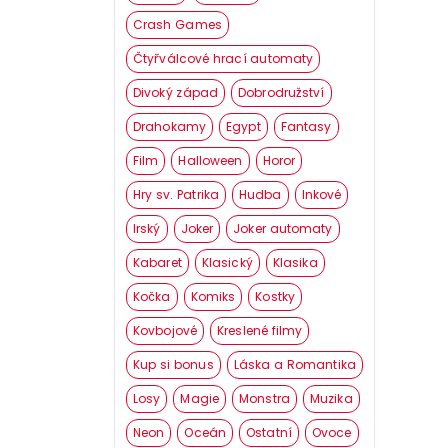
Crash Games
Čtyřválcové hrací automaty
Divoký západ
Dobrodružství
Drahokamy
Egypt
Fantasy
Film
Halloween
Horor
Hry sv. Patrika
Hudba
Inkové
Irský
Joker
Joker automaty
Kabaret
Klasický
Klasika
Kočka
Komiks
Kostky
Kovbojové
Kreslené filmy
Kup si bonus
Láska a Romantika
Losy
Magie
Monstra
Muzika
Neon
Oceán
Ostatní
Ovoce