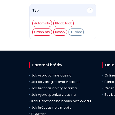
Typ
7
Automaty
BlackJack
Crash hry
Kostky
+3 více
Hazardní hrátky
Onlin
Jak vybrat online casino
Onlin
Jak se zaregistrovat v casinu
Plinko
Jak hrát casino hry zdarma
Crash
Jak vybrat peníze z casina
Buy b
Kde získat casino bonus bez vkladu
Jak hrát casino v mobilu
PGSI test