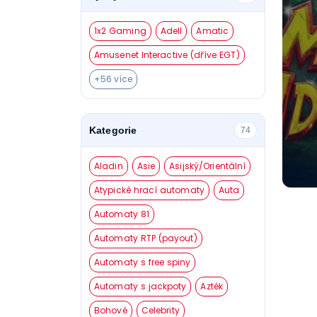
1x2 Gaming
Adell
Amatic
Amusenet Interactive (dříve EGT)
+56 více
Kategorie
74
Aladin
Asie
Asijský/Orientální
Atypické hrací automaty
Auta
Automaty 81
Automaty RTP (payout)
Automaty s free spiny
Automaty s jackpoty
Azték
Bohové
Celebrity