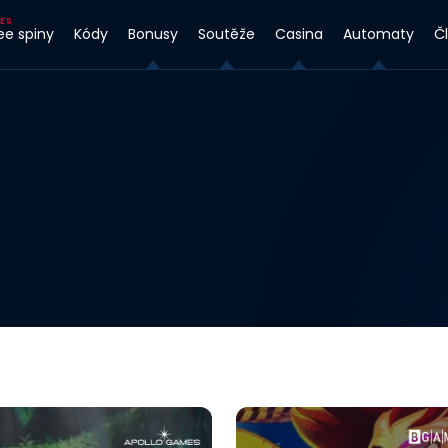
ee spiny
Kódy
Bonusy
Soutěže
Casina
Automaty
Č