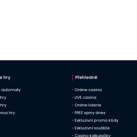
e hry
Přehledně
e automaty
Online casina
 hry
LIVE casina
 hry
Online loterie
onus hry
FREE spiny dnes
Exkluzivní promo kódy
Exkluzivní soutěže
Casino kalkulačky