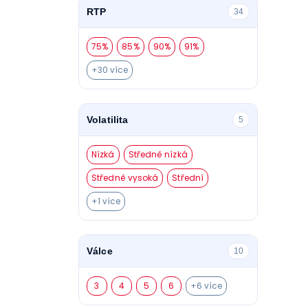
RTP
34
75%
85%
90%
91%
+30 více
Volatilita
5
Nízká
Středně nízká
Středně vysoká
Střední
+1 více
Válce
10
3
4
5
6
+6 více