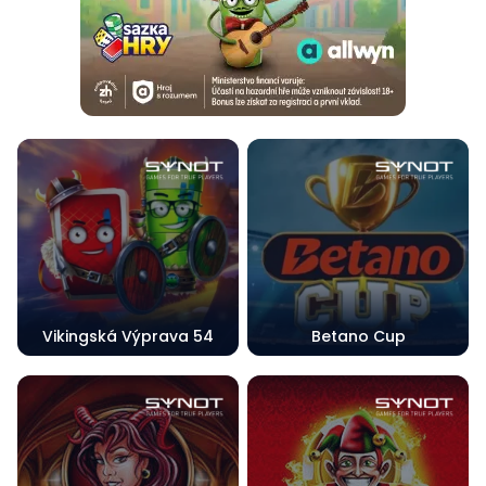
Vikingská Výprava 54
Betano Cup