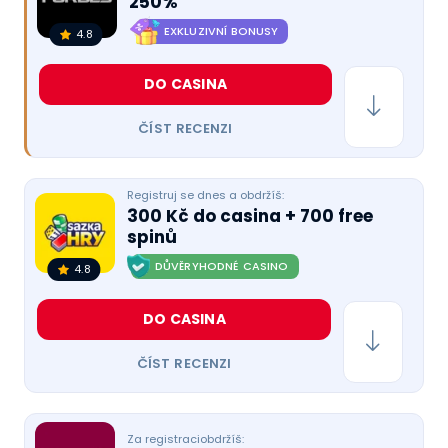
250%
EXKLUZIVNÍ BONUSY
4.8
DO CASINA
ČÍST RECENZI
Registruj se dnes a obdržíš:
300 Kč do casina + 700 free
spinů
DŮVĚRYHODNÉ CASINO
4.8
DO CASINA
ČÍST RECENZI
Za registraciobdržíš: