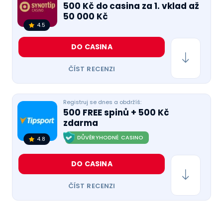
500 Kč do casina za 1. vklad až
50 000 Kč
4.5
DO CASINA
ČÍST RECENZI
Registruj se dnes a obdržíš:
500 FREE spinů + 500 Kč
zdarma
DŮVĚRYHODNÉ CASINO
4.8
DO CASINA
ČÍST RECENZI