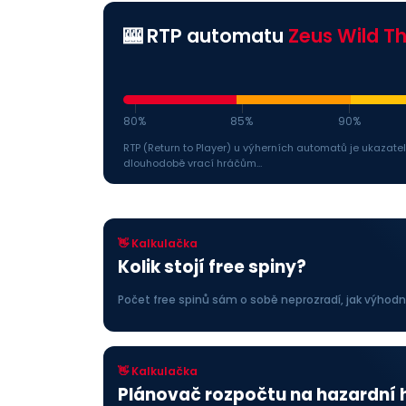
🎰 RTP automatu
Zeus Wild T
80%
85%
90%
RTP (Return to Player) u výherních automatů je ukazate
dlouhodobě vrací hráčům…
👋 Kalkulačka
Kolik stojí free spiny?
Počet free spinů sám o sobě neprozradí, jak výhodn
👋 Kalkulačka
Plánovač rozpočtu na hazardní 