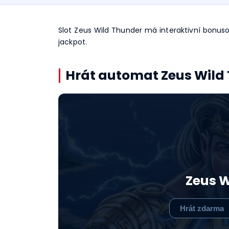
Slot Zeus Wild Thunder má interaktivní bonusov
jackpot.
Hrát automat Zeus Wild
Zeus W
Hrát zdarma