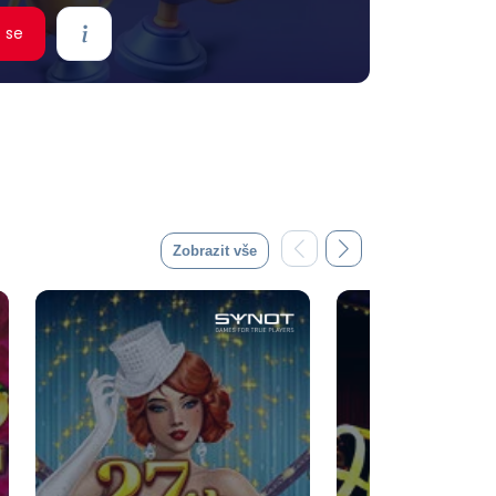
 se
Zobrazit vše