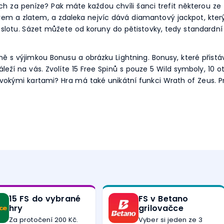
ech za peníze? Pak máte každou chvíli šanci trefit některou ze
říbrem a zlatem, a zdaleka nejvíc dává diamantový jackpot, kter
tu. Sázet můžete od koruny do pětistovky, tedy standardní č
ě s výjimkou Bonusu a obrázku Lightning. Bonusy, které přistá
záleží na vás. Zvolíte 15 Free Spinů s pouze 5 Wild symboly, 1
divokými kartami? Hra má také unikátní funkci Wrath of Zeus. 
15 FS do vybrané
FS v Betano
hry
grilovačce
Za protočení 200 Kč.
Vyber si jeden ze 3