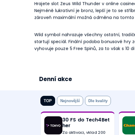
Hrajete slot Zeus Wild Thunder v online casin
Nejméně lukrativní je bronz, lepší je to se st
zároveň maximální možná odměna na tomto slo
Wild symbol nahrazuje všechny ostatní, tradičn
startují speciál. Finální podoba bonusové hry 
vyhovuje pouze 5 Free Spinů, za to však s 10 
Denní akce
TOP
Nejnovější
Dle kvality
30 FS do Tech4Bet
her
Za aktivaci, vklad 200