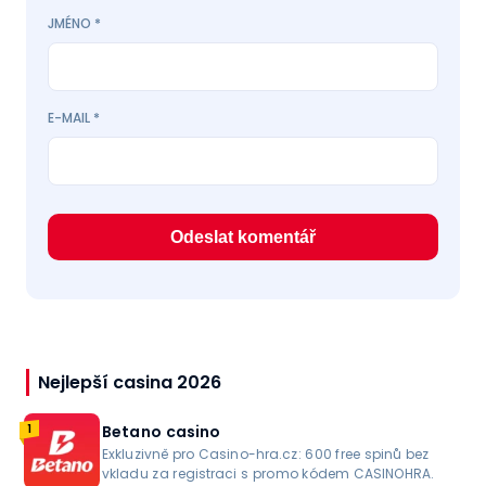
JMÉNO
*
E-MAIL
*
Nejlepší casina 2026
1
Betano casino
Exkluzivně pro Casino-hra.cz: 600 free spinů bez
vkladu za registraci s promo kódem CASINOHRA.