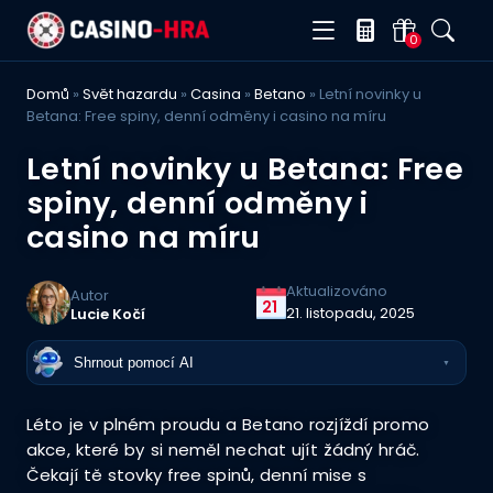
0
Domů
»
Svět hazardu
»
Casina
»
Betano
»
Letní novinky u
Betana: Free spiny, denní odměny i casino na míru
Letní novinky u Betana: Free
spiny, denní odměny i
casino na míru
Aktualizováno
Autor
21
21. listopadu, 2025
Lucie Kočí
Shrnout pomocí AI
▼
Léto je v plném proudu a Betano rozjíždí promo
akce, které by si neměl nechat ujít žádný hráč.
Čekají tě stovky free spinů, denní mise s