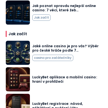
Jak poznat opravdu nejlepší online
casino: 7 věcí, které žeb…
Jak začít
Jak začít
Jaké online casino je pro vás? Výběr
pro české hráče podle 7…
casino pro začátečníky
LuckyBet aplikace a mobilní casino:
hraní v prohlížeči
LuckyBet registrace: návod,
přihlášení a ověření účtu