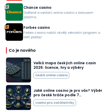
2
Chance casino
Ověřené a seriózní online casino s bonusem
zdarma
3
Forbes casino
Forbes casino nabízí skvělý věrnostní program a
SMS platby!
Co je nového
Velká mapa českých online casin
2026: licence, hry a výběry
česká online casina
Jaké online casino je pro vás? Výběr
pro české hráče podle 7…
casino pro začátečníky