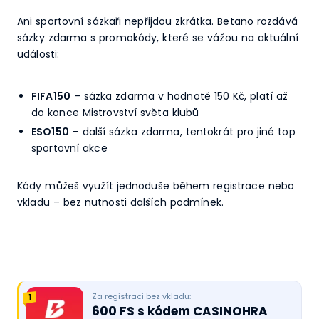
Ani sportovní sázkaři nepřijdou zkrátka. Betano rozdává
sázky zdarma s promokódy, které se vážou na aktuální
události:
FIFA150
– sázka zdarma v hodnotě 150 Kč, platí až
do konce Mistrovství světa klubů
ESO150
– další sázka zdarma, tentokrát pro jiné top
sportovní akce
Kódy můžeš využít jednoduše během registrace nebo
vkladu – bez nutnosti dalších podmínek.
Za registraci bez vkladu:
1
600 FS s kódem CASINOHRA