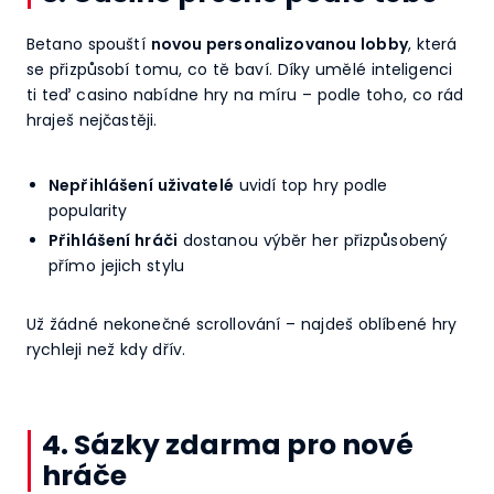
Betano spouští
novou personalizovanou lobby
, která
se přizpůsobí tomu, co tě baví. Díky umělé inteligenci
ti teď casino nabídne hry na míru – podle toho, co rád
hraješ nejčastěji.
Nepřihlášení uživatelé
uvidí top hry podle
popularity
Přihlášení hráči
dostanou výběr her přizpůsobený
přímo jejich stylu
Už žádné nekonečné scrollování – najdeš oblíbené hry
rychleji než kdy dřív.
4. Sázky zdarma pro nové
hráče