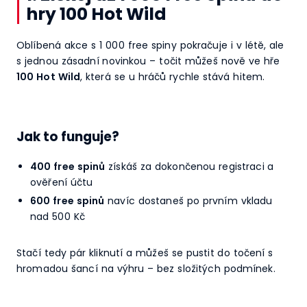
hry 100 Hot Wild
Oblíbená akce s 1 000 free spiny pokračuje i v létě, ale
s jednou zásadní novinkou – točit můžeš nově ve hře
100 Hot Wild
, která se u hráčů rychle stává hitem.
Jak to funguje?
400 free spinů
získáš za dokončenou registraci a
ověření účtu
600 free spinů
navíc dostaneš po prvním vkladu
nad 500 Kč
Stačí tedy pár kliknutí a můžeš se pustit do točení s
hromadou šancí na výhru – bez složitých podmínek.