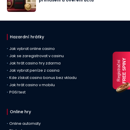
Hazardní hrátky
Jak vybrat online casino
Jak se zaregistrovat v casinu
FREE SPINY
Registrační
Jak hrát casino hry zdarma
Jak vybrat peníze z casina
Kde získat casino bonus bez vkladu
Jak hrát casino v mobilu
PGSI test
Online hry
Online automaty