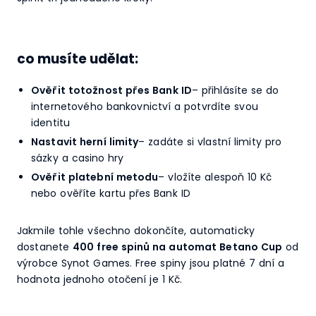
co musíte udělat:
Ověřit totožnost přes Bank ID
– přihlásíte se do
internetového bankovnictví a potvrdíte svou
identitu
Nastavit herní limity
– zadáte si vlastní limity pro
sázky a casino hry
Ověřit platební metodu
– vložíte alespoň 10 Kč
nebo ověříte kartu přes Bank ID
Jakmile tohle všechno dokončíte, automaticky
dostanete
400 free spinů na automat Betano Cup
od
výrobce Synot Games. Free spiny jsou platné 7 dní a
hodnota jednoho otočení je 1 Kč.