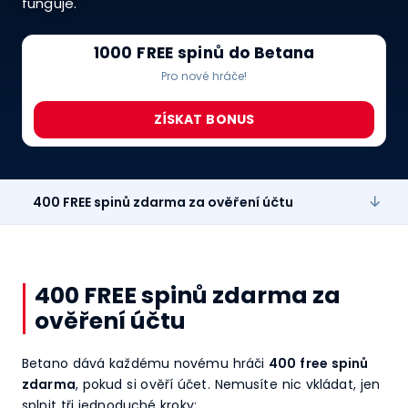
funguje.
1000 FREE spinů do Betana
Pro nové hráče!
ZÍSKAT BONUS
400 FREE spinů zdarma za ověření účtu
400 FREE spinů zdarma za
ověření účtu
Betano dává každému novému hráči
400 free spinů
zdarma
, pokud si ověří účet. Nemusíte nic vkládat, jen
splnit tři jednoduché kroky: