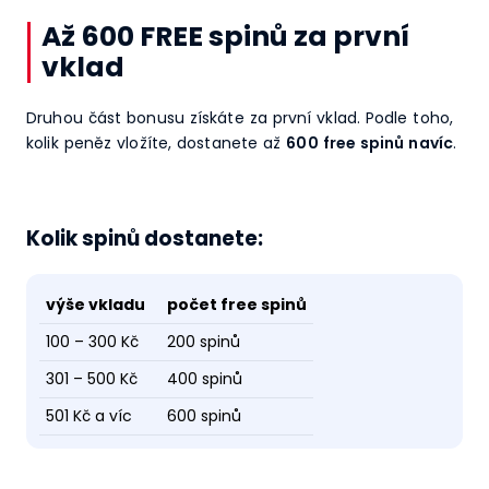
Až 600 FREE spinů za první
vklad
Druhou část bonusu získáte za první vklad. Podle toho,
kolik peněz vložíte, dostanete až
600 free spinů navíc
.
Kolik spinů dostanete:
výše vkladu
počet free spinů
100 – 300 Kč
200 spinů
301 – 500 Kč
400 spinů
501 Kč a víc
600 spinů