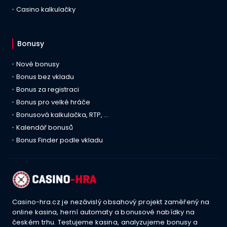
Casino kalkulačky
Bonusy
Nové bonusy
Bonus bez vkladu
Bonus za registraci
Bonus pro velké hráče
Bonusová kalkulačka, RTP, …
Kalendář bonusů
Bonus Finder podle vkladu
Casino-hra.cz je nezávislý obsahový projekt zaměřený na
online kasina, herní automaty a bonusové nabídky na
českém trhu. Testujeme kasina, analyzujeme bonusy a