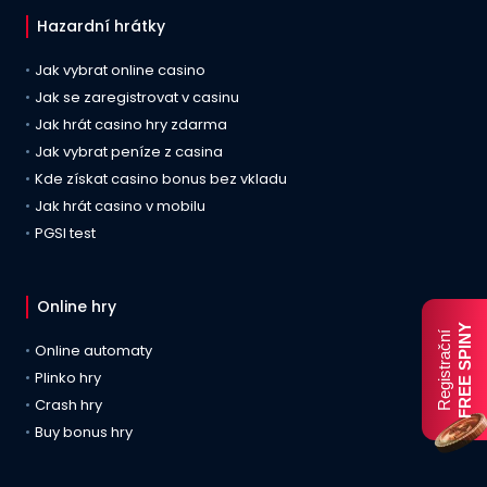
Hazardní hrátky
Jak vybrat online casino
Jak se zaregistrovat v casinu
Jak hrát casino hry zdarma
Jak vybrat peníze z casina
Kde získat casino bonus bez vkladu
Jak hrát casino v mobilu
PGSI test
Online hry
FREE SPINY
Registrační
Online automaty
Plinko hry
Crash hry
Buy bonus hry