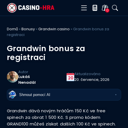
0
Domů
»
Bonusy
»
Grandwin casino
»
Grandwin bonus za
registraci
Grandwin bonus za
registraci
Autor
Aktualizováno
Lukáš
20
20. července, 2026
Nenadál
Shrnout pomocí AI
▼
Grandwin dává novým hráčům 150 Kč ve free
spinech za obrat 1 500 Kč. S promo kódem
GRAND100 můžeš získat dalších 100 Kč ve spinech.