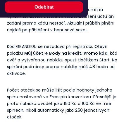
Obrat 1 500 Kč se plní skutečnými sázkami na
výherních automatech. Samotné založení účtu ani
zadání promo kódu nestačí. Aktuální průběh plnění
najdeš po přihlášení v bonusové sekci.
Kód GRAND100 se nezadává při registraci. Otevři
položku
Můj účet → Body na kredit, Promo kód
, kód
ověř a vytvořenou nabídku spusť tlačítkem Start. Na
splnění podmínky promo nabídky máš 48 hodin od
aktivace.
Počet otoček se může lišit podle hodnoty jednoho
spinu nastavené ve Freespin konvertoru. Přesnější je
proto nabídku uvádět jako 150 Kč a 100 Kč ve free
spinech, nikoli automaticky jako 250 jednotlivých
otoček.