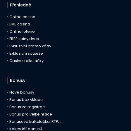
Přehledně
Online casina
LIVE casina
Online loterie
FREE spiny dnes
Exkluzivní promo kódy
Exkluzivní soutěže
Casino kalkulačky
Bonusy
Nové bonusy
Bonus bez vkladu
Bonus za registraci
Bonus pro velké hráče
Bonusová kalkulačka, RTP, …
Kalendář bonusů