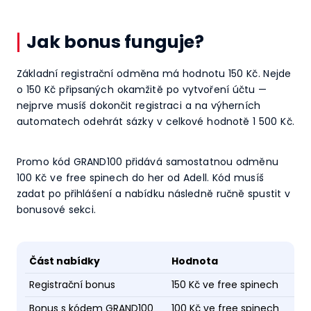
Jak bonus funguje?
Základní registrační odměna má hodnotu 150 Kč. Nejde
o 150 Kč připsaných okamžitě po vytvoření účtu —
nejprve musíš dokončit registraci a na výherních
automatech odehrát sázky v celkové hodnotě 1 500 Kč.
Promo kód GRAND100 přidává samostatnou odměnu
100 Kč ve free spinech do her od Adell. Kód musíš
zadat po přihlášení a nabídku následně ručně spustit v
bonusové sekci.
Část nabídky
Hodnota
Po
Registrační bonus
150 Kč ve free spinech
Pr
Bonus s kódem GRAND100
100 Kč ve free spinech
Pr