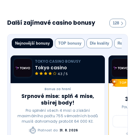
Další zajímavé casino bonusy
128
Nejnovější bonusy
TOP bonusy
Dle kvality
Registra
TOKYO CASINO BONUSY
Tokyo casino
4.3 / 5
TOP
Bonus za hraní
Srpnové mise: splň 4 mise,
30 
sbírej body!
Použij 
Pro splnění všech 4 misí a získání
maximálního počtu 755 věrnostních bodů
musíš dohromady protočit 64 000 Kč.
Platnost do:
31. 8. 2026