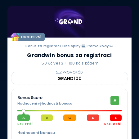
EXCLUSIVNÍ
Bonus za registraci
,
Free spiny 🎰
,
Promo kódy ✂️
Grandwin bonus za registraci
150 Kč ve FS + 100 Kč s kódem
PROMOKÓD
GRAND100
Bonus Score
A
Hodnocení výhodnosti bonusu
A
B
C
D
E
NEJLEPŠÍ
NEJHORŠÍ
Hodnocení bonusu