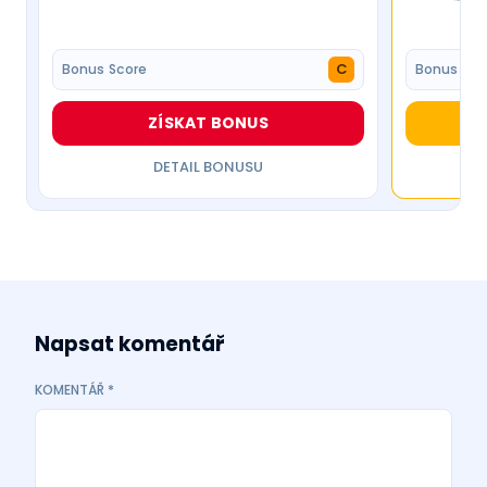
C
Bonus Score
Bonus Sco
ZÍSKAT BONUS
Z
DETAIL BONUSU
Napsat komentář
KOMENTÁŘ
*