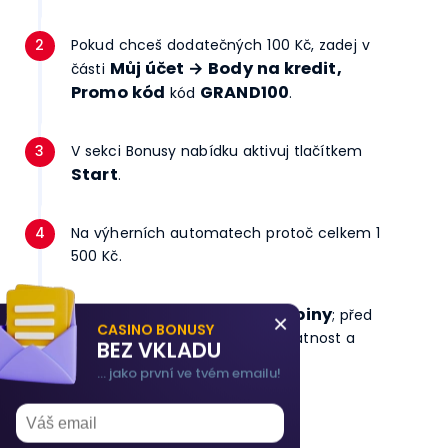
Pokud chceš dodatečných 100 Kč, zadej v
Můj účet → Body na kredit,
části
Promo kód
GRAND100
kód
.
V sekci Bonusy nabídku aktivuj tlačítkem
Start
.
Na výherních automatech protoč celkem 1
500 Kč.
Free spiny
Odměny najdeš v sekci
; před
×
CASINO BONUSY
výběrem hry zkontroluj jejich platnost a
BEZ VKLADU
podporované automaty.
... jako první ve tvém emailu!
Podmínky bonusu