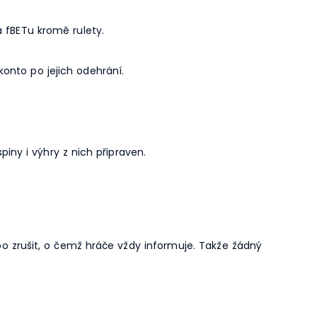
 fBETu kromě rulety.
konto po jejich odehrání.
iny i výhry z nich připraven.
ebo zrušit, o čemž hráče vždy informuje. Takže žádný