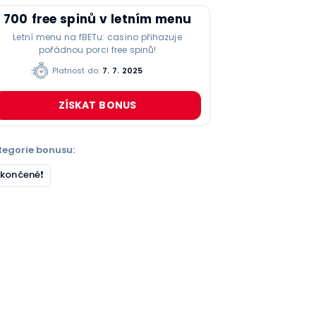
700 free spinů v letním menu
Letní menu na fBETu: casino přihazuje
pořádnou porci free spinů!
Platnost do:
7. 7. 2025
ZÍSKAT BONUS
tegorie bonusu:
končené❗️