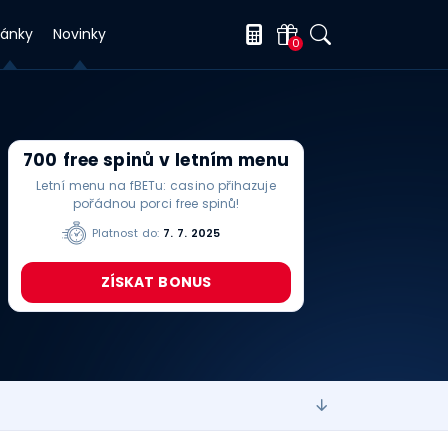
lánky
Novinky
0
700 free spinů v letním menu
Letní menu na fBETu: casino přihazuje
pořádnou porci free spinů!
Platnost do:
7. 7. 2025
ZÍSKAT BONUS