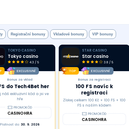
ty
Registrační bonusy
Vkladové bonusy
VIP bonusy
TOKYO CASINO
STAR CASINO
BONUSY
BONUSY
Tokyo casino
Star casino
4.3 / 5
3.8 / 5
P
EXCLUSIVNÍ
TOP
EXCLUSIVNÍ
Bonus za vklad
Bonus za registraci
FS do Tech4Bet her
100 FS navíc k
registraci
j náš exkluzivní kód a jsi ve
hře
Získej celkem 100 Kč + 100 FS + 100
FS s naším kódem
PROMOKÓD
CASINOHRA
PROMOKÓD
CASINOHRA
Platnost do:
30. 9. 2026