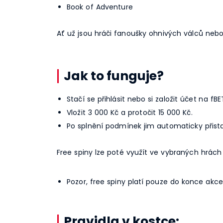
Book of Adventure
Ať už jsou hráči fanoušky ohnivých válců nebo 
Jak to funguje?
Stačí se přihlásit nebo si založit účet na fBE
Vložit 3 000 Kč a protočit 15 000 Kč.
Po splnění podmínek jim automaticky přista
Free spiny lze poté využít ve vybraných hrách 
Pozor, free spiny platí pouze do konce akce,
Pravidla v kostce: