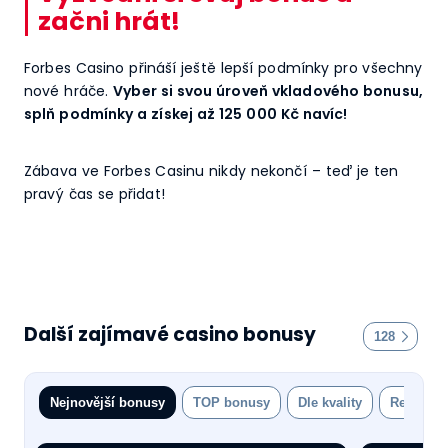
začni hrát!
Forbes Casino přináší ještě lepší podmínky pro všechny
nové hráče.
Vyber si svou úroveň vkladového bonusu,
splň podmínky a získej až 125 000 Kč navíc!
Zábava ve Forbes Casinu nikdy nekončí – teď je ten
pravý čas se přidat!
Další zajímavé casino bonusy
128
Nejnovější bonusy
TOP bonusy
Dle kvality
Registra