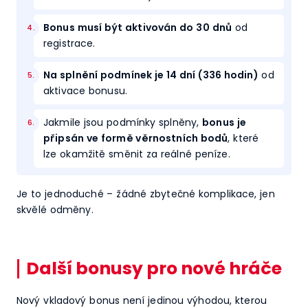
Bonus musí být aktivován do 30 dnů
od
registrace.
Na splnění podmínek je 14 dní (336 hodin)
od
aktivace bonusu.
Jakmile jsou podmínky splněny,
bonus je
připsán ve formě věrnostních bodů
, které
lze okamžitě směnit za reálné peníze.
Je to jednoduché – žádné zbytečné komplikace, jen
skvělé odměny.
Další bonusy pro nové hráče
Nový vkladový bonus není jedinou výhodou, kterou