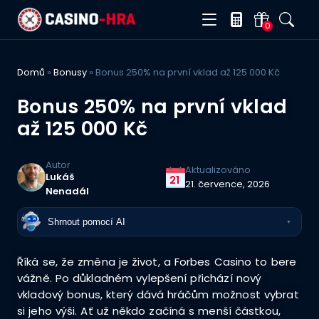
0
Domů
»
Bonusy
»
Bonus 250% na první vklad až 125 000 Kč
Bonus 250% na první vklad
až 125 000 Kč
Autor
Aktualizováno
Lukáš
21
21. července, 2026
Nenadál
Shrnout pomocí AI
▼
Říká se, že změna je život, a Forbes Casino to bere
vážně. Po důkladném vylepšení přichází nový
vkladový bonus, který dává hráčům možnost vybrat
si jeho výši. Ať už někdo začíná s menší částkou,