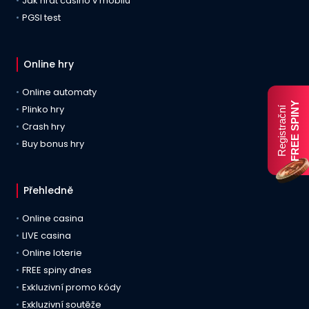
Jak hrát casino v mobilu
PGSI test
Online hry
Online automaty
FREE SPINY
Plinko hry
Registrační
Crash hry
Buy bonus hry
Přehledně
Online casina
LIVE casina
Online loterie
FREE spiny dnes
Exkluzivní promo kódy
Exkluzivní soutěže