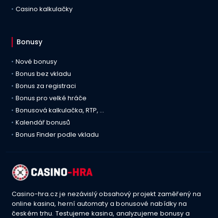
Casino kalkulačky
Bonusy
Nové bonusy
Bonus bez vkladu
Bonus za registraci
Bonus pro velké hráče
Bonusová kalkulačka, RTP, …
Kalendář bonusů
Bonus Finder podle vkladu
Casino-hra.cz je nezávislý obsahový projekt zaměřený na
online kasina, herní automaty a bonusové nabídky na
českém trhu. Testujeme kasina, analyzujeme bonusy a