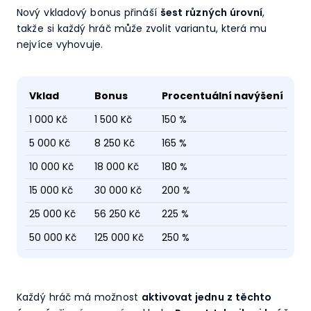
Nový vkladový bonus přináší
šest různých úrovní
,
takže si každý hráč může zvolit variantu, která mu
nejvíce vyhovuje.
Vklad
Bonus
Procentuální navýšení
1 000 Kč
1 500 Kč
150 %
5 000 Kč
8 250 Kč
165 %
10 000 Kč
18 000 Kč
180 %
15 000 Kč
30 000 Kč
200 %
25 000 Kč
56 250 Kč
225 %
50 000 Kč
125 000 Kč
250 %
Každý hráč má možnost
aktivovat jednu z těchto