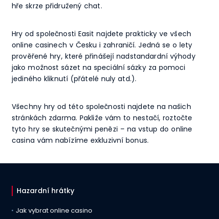
hře skrze přidružený chat.
Hry od společnosti Easit najdete prakticky ve všech
online casinech v Česku i zahraničí. Jedná se o lety
prověřené hry, které přinášejí nadstandardní výhody
jako možnost sázet na speciální sázky za pomoci
jediného kliknutí (přátelé nuly atd.).
Všechny hry od této společnosti najdete na našich
stránkách zdarma. Pakliže vám to nestačí, roztočte
tyto hry se skutečnými penězi – na vstup do online
casina vám nabízíme exkluzivní bonus.
Hazardní hrátky
Jak vybrat online casino