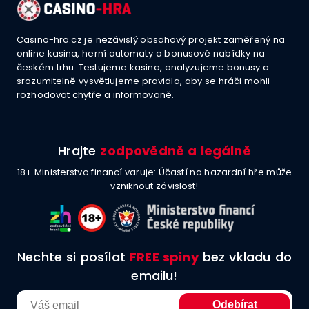
Casino-hra.cz je nezávislý obsahový projekt zaměřený na
online kasina, herní automaty a bonusové nabídky na
českém trhu. Testujeme kasina, analyzujeme bonusy a
srozumitelně vysvětlujeme pravidla, aby se hráči mohli
rozhodovat chytře a informovaně.
Hrajte
zodpovědně a legálně
18+ Ministerstvo financí varuje: Účastí na hazardní hře může
vzniknout závislost!
Nechte si posílat
FREE spiny
bez vkladu do
emailu!