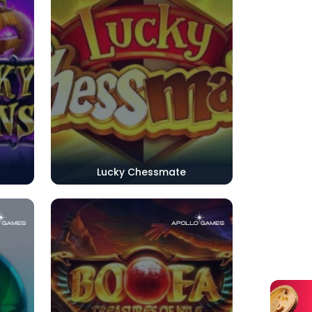
Lucky Chessmate