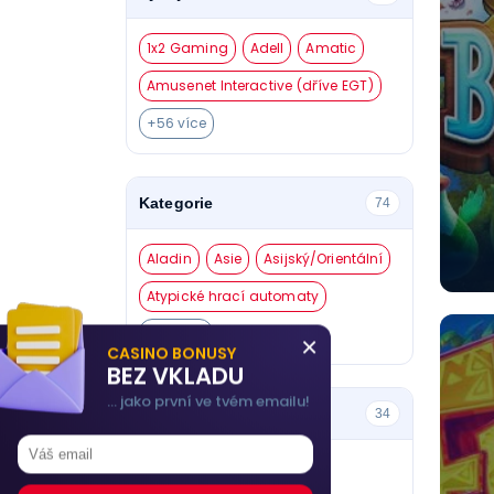
1x2 Gaming
Adell
Amatic
Amusenet Interactive (dříve EGT)
+56 více
Kategorie
74
Aladin
Asie
Asijský/Orientální
Atypické hrací automaty
+70 více
×
CASINO BONUSY
BEZ VKLADU
... jako první ve tvém emailu!
RTP
34
75%
85%
90%
91%