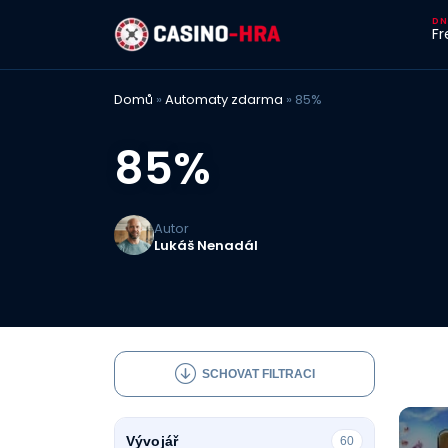
Fr
Domů
»
Automaty zdarma
»
85%
85%
Autor
Lukáš Nenadál
SCHOVAT FILTRACI
Vývojář
60