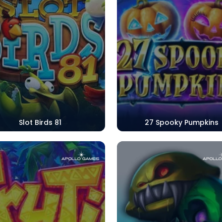
Slot Birds 81
27 Spooky Pumpkins