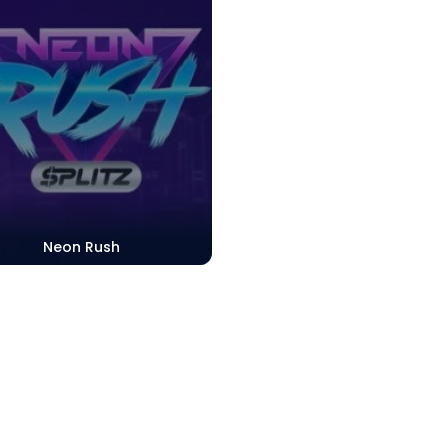
Neon Rush