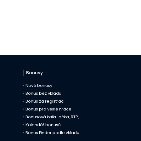
Bonusy
Nové bonusy
Bonus bez vkladu
Bonus za registraci
Bonus pro velké hráče
Bonusová kalkulačka, RTP, …
Kalendář bonusů
Bonus Finder podle vkladu