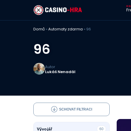
Fr
Domů
»
Automaty zdarma
»
96
96
Autor
Lukáš Nenadál
SCHOVAT FILTRACI
Vývojář
60