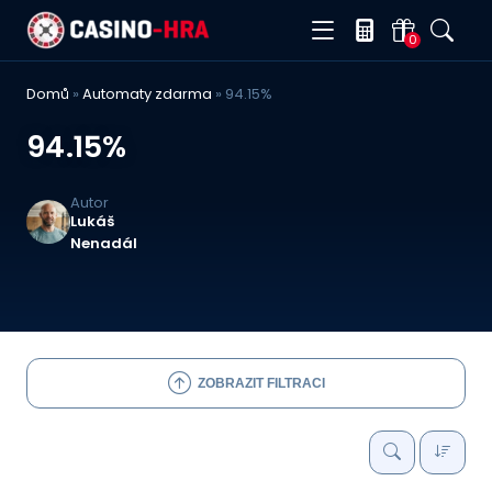
0
Domů
»
Automaty zdarma
»
94.15%
94.15%
Autor
Lukáš
Nenadál
ZOBRAZIT FILTRACI