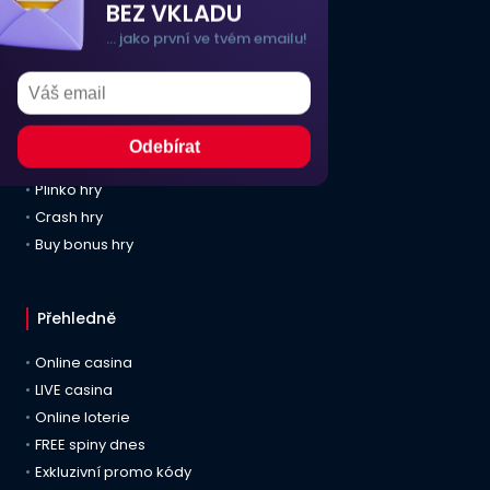
BEZ VKLADU
Jak hrát casino v mobilu
... jako první ve tvém emailu!
PGSI test
Online hry
Online automaty
Plinko hry
Crash hry
Buy bonus hry
Přehledně
Online casina
LIVE casina
Online loterie
FREE spiny dnes
Exkluzivní promo kódy