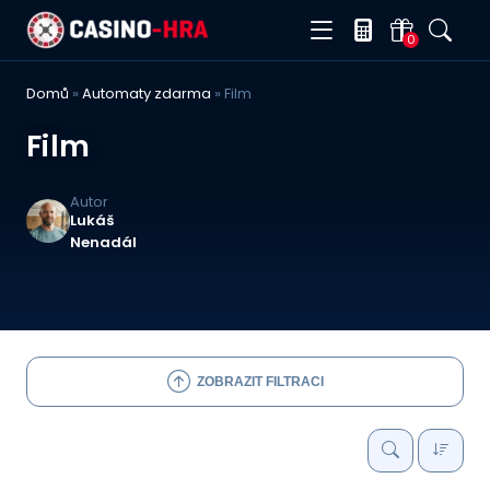
0
Domů
»
Automaty zdarma
»
Film
Film
Autor
Lukáš
Nenadál
ZOBRAZIT FILTRACI