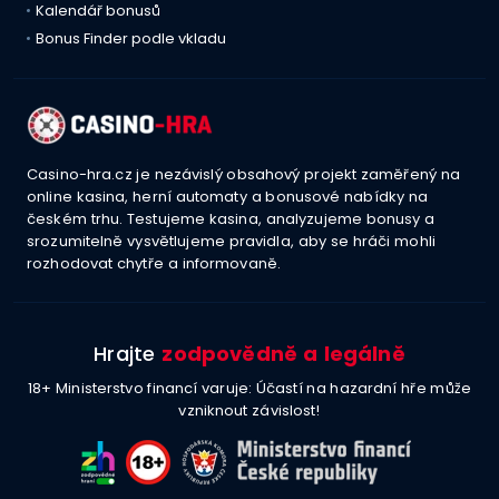
Kalendář bonusů
Bonus Finder podle vkladu
Casino-hra.cz je nezávislý obsahový projekt zaměřený na
online kasina, herní automaty a bonusové nabídky na
českém trhu. Testujeme kasina, analyzujeme bonusy a
srozumitelně vysvětlujeme pravidla, aby se hráči mohli
rozhodovat chytře a informovaně.
Hrajte
zodpovědně a legálně
18+ Ministerstvo financí varuje: Účastí na hazardní hře může
vzniknout závislost!