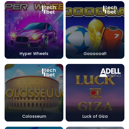
Hyper Wheels
Goooooal!
Colosseum
Luck of Giza