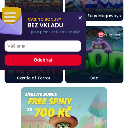
Mighty Empire Hold & Win
Olympus Zeus Megaways
×
CASINO BONUSY
BEZ VKLADU
... jako první ve tvém emailu!
Castle of Terror
Boo