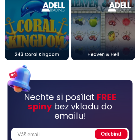
243 Coral Kingdom
Heaven & Hell
Nechte si posílat
FREE
spiny
bez vkladu do
emailu!