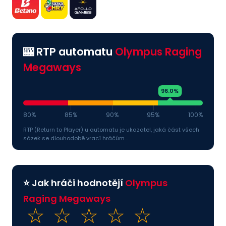
🎰 RTP automatu
Olympus Raging
Megaways
96.0%
80%
85%
90%
95%
100%
RTP (Return to Player) u automatu je ukazatel, jaká část všech
sázek se dlouhodobě vrací hráčům…
⭐ Jak hráči hodnotějí
Olympus
Raging Megaways
☆
☆
☆
☆
☆