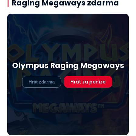
Raging Megaways zdarma
Olympus Raging Megaways
Hrát za peníze
Hrát zdarma