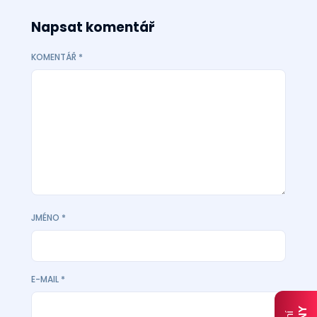
Napsat komentář
KOMENTÁŘ
*
JMÉNO
*
E-MAIL
*