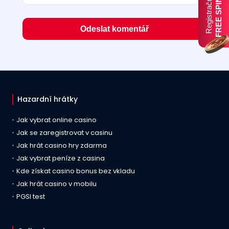
FREE SPINY
Registrační
Hazardní hrátky
Jak vybrat online casino
Jak se zaregistrovat v casinu
Jak hrát casino hry zdarma
Jak vybrat peníze z casina
Kde získat casino bonus bez vkladu
Jak hrát casino v mobilu
PGSI test