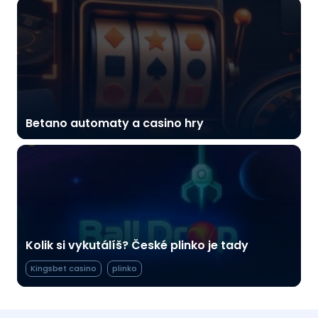
Betano automaty a casino hry
Kolik si vykutálíš? České plinko je tady
Kingsbet casino
plinko