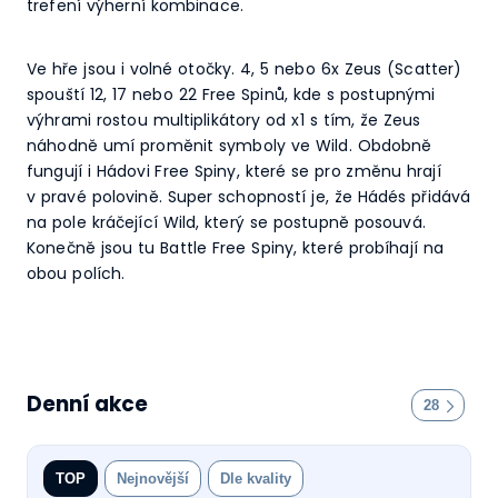
trefení výherní kombinace.
Ve hře jsou i volné otočky. 4, 5 nebo 6x Zeus (Scatter)
spouští 12, 17 nebo 22 Free Spinů, kde s postupnými
výhrami rostou multiplikátory od x1 s tím, že Zeus
náhodně umí proměnit symboly ve Wild. Obdobně
fungují i Hádovi Free Spiny, které se pro změnu hrají
v pravé polovině. Super schopností je, že Hádés přidává
na pole kráčející Wild, který se postupně posouvá.
Konečně jsou tu Battle Free Spiny, které probíhají na
obou polích.
Denní akce
28
TOP
Nejnovější
Dle kvality