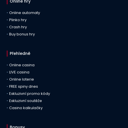
Online hry
Online automaty
Plinko hry
Crash hry
Buy bonus hry
Přehledně
Online casina
LIVE casina
Online loterie
FREE spiny dnes
Exkluzivní promo kódy
Exkluzivní soutěže
Casino kalkulačky
Bonusy