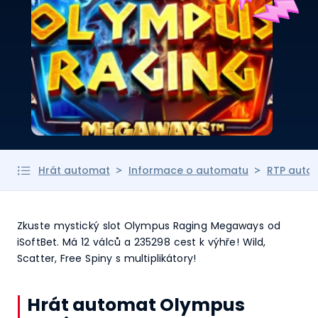
Hrát automat
Informace o automatu
RTP auto
Zkuste mystický slot Olympus Raging Megaways od
iSoftBet. Má 12 válců a 235298 cest k výhře! Wild,
Scatter, Free Spiny s multiplikátory!
Hrát automat Olympus