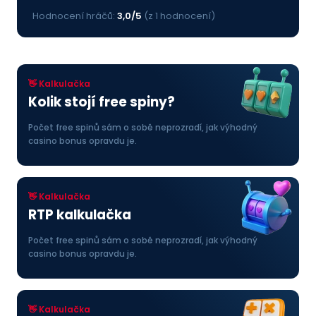
Hodnocení hráčů:
3,0/5
(z 1 hodnocení)
👋 Kalkulačka
Kolik stojí free spiny?
Počet free spinů sám o sobě neprozradí, jak výhodný
casino bonus opravdu je.
👋 Kalkulačka
RTP kalkulačka
Počet free spinů sám o sobě neprozradí, jak výhodný
casino bonus opravdu je.
👋 Kalkulačka