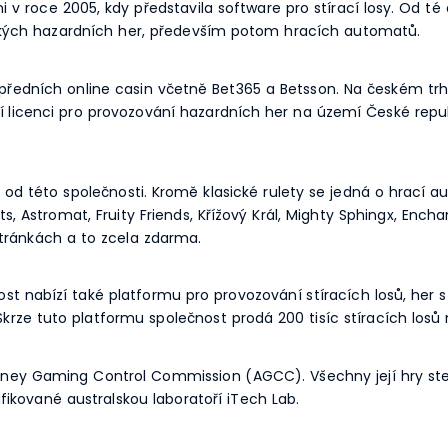
 roce 2005, kdy představila software pro stírací losy. Od té d
asických hazardních her, především potom hracích automatů.
k předních online casin včetně Bet365 a Betsson. Na českém t
tní licenci pro provozování hazardních her na území České rep
y od této společnosti. Kromě klasické rulety se jedná o hrací 
ts, Astromat, Fruity Friends, Křížový Král, Mighty Sphingx, Enc
stránkách a to zcela zdarma.
nabízí také platformu pro provozování stíracích losů, her s
ze tuto platformu společnost prodá 200 tisíc stíracích losů
derney Gaming Control Commission (AGCC). Všechny její hry st
ikované australskou laboratoří iTech Lab.