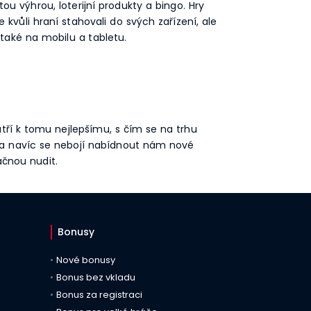
u výhrou, loterijní produkty a bingo. Hry
vůli hraní stahovali do svých zařízení, ale
 také na mobilu a tabletu.
ří k tomu nejlepšímu, s čím se na trhu
 a navíc se nebojí nabídnout nám nové
ačnou nudit.
Bonusy
Nové bonusy
Bonus bez vkladu
Bonus za registraci