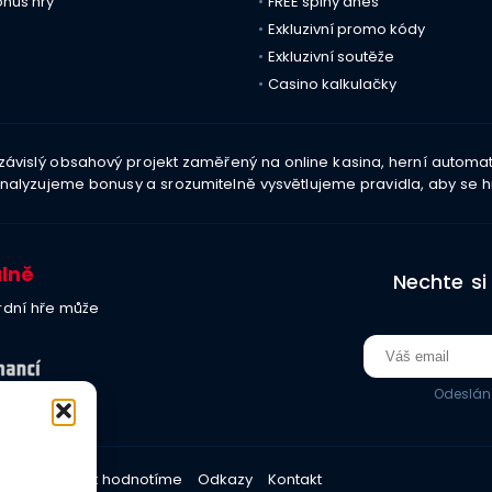
onus hry
FREE spiny dnes
Exkluzivní promo kódy
Exkluzivní soutěže
Casino kalkulačky
závislý obsahový projekt zaměřený na online kasina, herní autom
nalyzujeme bonusy a srozumitelně vysvětlujeme pravidla, aby se h
lně
Nechte si
ardní hře může
Odeslán
í zásady
Jak hodnotíme
Odkazy
Kontakt