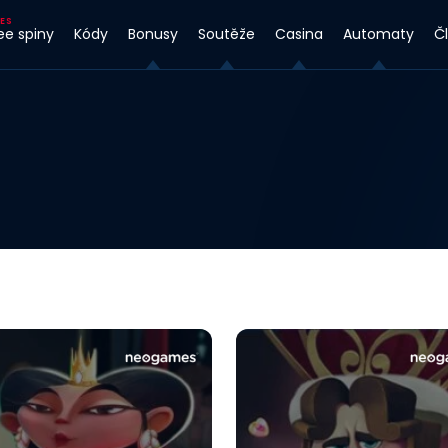
ee spiny
Kódy
Bonusy
Soutěže
Casina
Automaty
Č