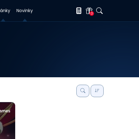
lánky
Novinky
0