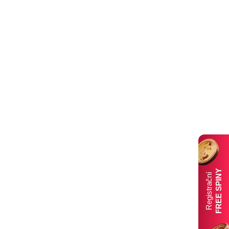
FREE SPINY
Registrační