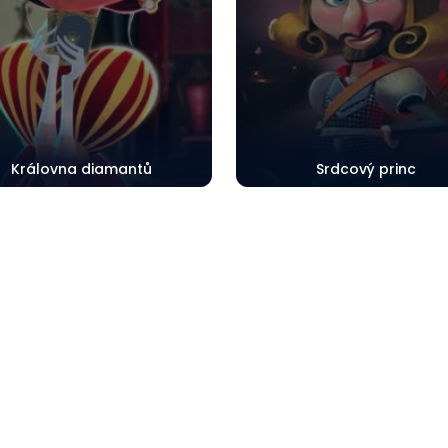
Královna diamantů
Srdcový princ