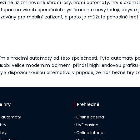
i ně již zmiňované stírací losy, hrací automaty, hry s okamžito
tupné na všech operačních systémech a nevyžadují, abyste je k
alizovány pro mobilní zařízení, a proto je můžete pohodlně hrát
ím s hracími automaty od této společnosti. Tyto automaty pat
ůsobí velice moderním dojmem, přináší high-endovou grafiku
 dispozici skvělou alternativu v případě, že nás běžné hry z
e hry
Přehledně
e automaty
Online casina
 hry
LIVE casina
 hry
Online loterie