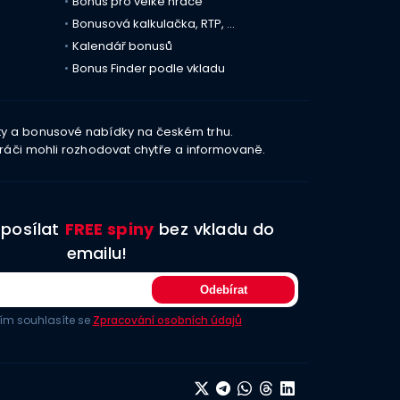
Bonus pro velké hráče
Bonusová kalkulačka, RTP, …
Kalendář bonusů
Bonus Finder podle vkladu
aty a bonusové nabídky na českém trhu.
ráči mohli rozhodovat chytře a informovaně.
 posílat
FREE spiny
bez vkladu do
emailu!
ím souhlasíte se
Zpracování osobních údajů