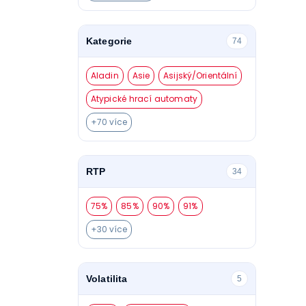
Kategorie
74
Aladin
Asie
Asijský/Orientální
Atypické hrací automaty
+70 více
RTP
34
75%
85%
90%
91%
+30 více
Volatilita
5