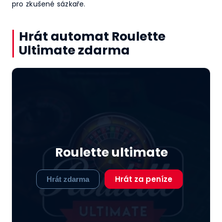
pro zkušené sázkaře.
Hrát automat Roulette
Ultimate zdarma
Roulette ultimate
Hrát za peníze
Hrát zdarma