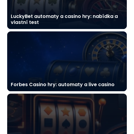
LuckyBet automaty a casino hry: nabídka a
vlastní test
Forbes Casino hry: automaty a live casino