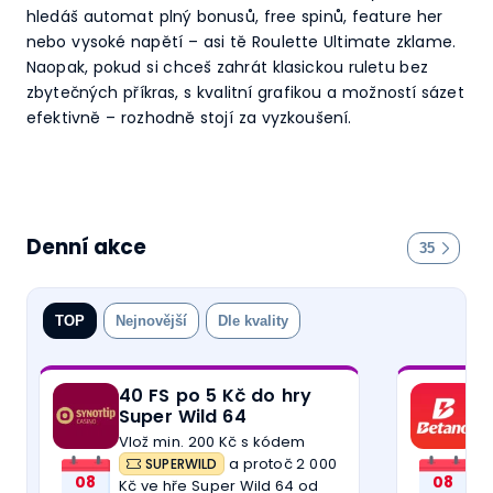
hledáš automat plný bonusů, free spinů, feature her
nebo vysoké napětí – asi tě Roulette Ultimate zklame.
Naopak, pokud si chceš zahrát klasickou ruletu bez
zbytečných příkras, s kvalitní grafikou a možností sázet
efektivně – rozhodně stojí za vyzkoušení.
Denní akce
35
TOP
Nejnovější
Dle kvality
40 FS po 5 Kč do hry
1
Super Wild 64
T
Vlož min. 200 Kč s kódem
Vyzvedni si volné točky v
Ha
a protoč 2 000
SUPERWILD
08
08
Kč ve hře Super Wild 64 od