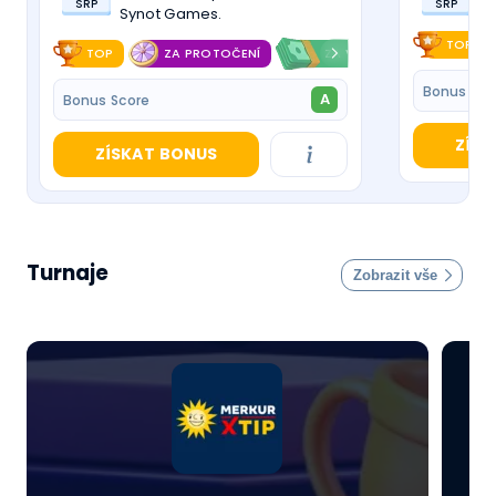
SRP
SRP
Synot Games.
TOP
TOP
ZA PROTOČENÍ
ZA VKLAD
Bonus Sco
A
Bonus Score
ZÍSK
ZÍSKAT BONUS
Turnaje
Zobrazit vše