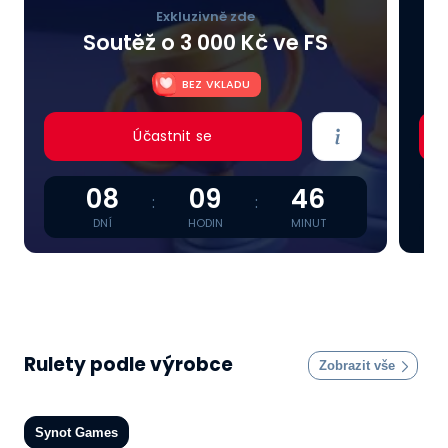
Exkluzivně zde
Soutěž o 3 000 Kč ve FS
BEZ VKLADU
Účastnit se
08
09
46
:
:
DNÍ
HODIN
MINUT
Rulety podle výrobce
Zobrazit vše
Synot Games