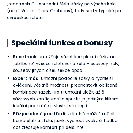
„racetracku“ – sousední čísla, sázky na výseče kola
(např. Voisins, Tiers, Orphelins), tedy sázky typické pro
evropskou ruletu.
Speciální funkce a bonusy
Racetrack
: umožňuje sázet komplexní sázky na
„oblíbené“ výseče ruletového kola – sousedy nuly,
sousedy jiných čísel, sekce apod.
Expert mód
: umožní pokročilé sázky a rychlejší
ovládání, včetně možnosti přednastavit oblíbené
kombinace sázek. Hra ti umožní uložit až 6
sázkových konfigurací a spustit je jediným klikem –
ideální pro hráče s vlastní strategií.
Přizpůsobení prostředí
: volitelně můžeš měnit
barvu plátna stolu, jazyk, vypnout zvuky či hudbu,
což zlepšuje komfort při delší hře.