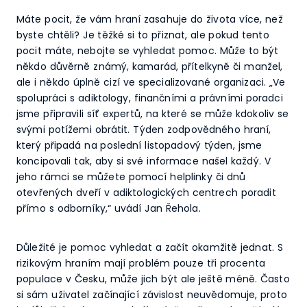
Máte pocit, že vám hraní zasahuje do života více, než
byste chtěli? Je těžké si to přiznat, ale pokud tento
pocit máte, nebojte se vyhledat pomoc. Může to být
někdo důvěrně známý, kamarád, přítelkyně či manžel,
ale i někdo úplně cizí ve specializované organizaci. „Ve
spolupráci s adiktology, finančními a právními poradci
jsme připravili síť expertů, na které se může kdokoliv se
svými potížemi obrátit. Týden zodpovědného hraní,
který připadá na poslední listopadový týden, jsme
koncipovali tak, aby si své informace našel každý. V
jeho rámci se můžete pomocí helplinky či dnů
otevřených dveří v adiktologických centrech poradit
přímo s odborníky,“ uvádí Jan Řehola.
Důležité je pomoc vyhledat a začít okamžitě jednat. S
rizikovým hraním mají problém pouze tři procenta
populace v Česku, může jich být ale ještě méně. Často
si sám uživatel začínající závislost neuvědomuje, proto