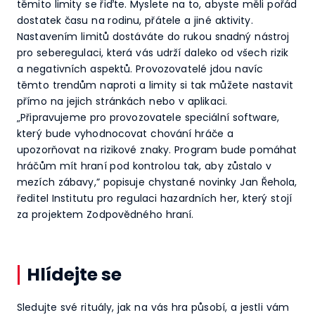
těmito limity se řiďte. Myslete na to, abyste měli pořád
dostatek času na rodinu, přátele a jiné aktivity.
Nastavením limitů dostáváte do rukou snadný nástroj
pro seberegulaci, která vás udrží daleko od všech rizik
a negativních aspektů. Provozovatelé jdou navíc
těmto trendům naproti a limity si tak můžete nastavit
přímo na jejich stránkách nebo v aplikaci.
„Připravujeme pro provozovatele speciální software,
který bude vyhodnocovat chování hráče a
upozorňovat na rizikové znaky. Program bude pomáhat
hráčům mít hraní pod kontrolou tak, aby zůstalo v
mezích zábavy,” popisuje chystané novinky Jan Řehola,
ředitel Institutu pro regulaci hazardních her, který stojí
za projektem Zodpovědného hraní.
Hlídejte se
Sledujte své rituály, jak na vás hra působí, a jestli vám