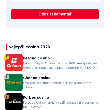
Nejlepší casina 2026
1
Betano casino
Exkluzivně pro Casino-hra.cz: 600 free spinů bez
vkladu za registraci s promo kódem CASINOHRA.
2
Chance casino
Ověřené a seriózní online casino s bonusem
zdarma
3
Forbes casino
Forbes casino nabízí skvělý věrnostní program a
SMS platby!