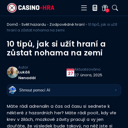
0
Domů
»
Svět hazardu
»
Zodpovědné hraní
»
10 tipů, jak si užít
hraní a zůstat nohama na zemi
10 tipů, jak si užít hraní a
zůstat nohama na zemi
Autor
Aktualizováno
Lukáš
27
27. února, 2025
Nenadál
Shrnout pomocí AI
▼
Máte rádi adrenalin a čas od času si sednete k
některé z hazardních her? Máte rádi pocit, kdy vře
krev v žilách, mozkové závity pracují a vy jen
doufáte, že výsledek bude takový, na něž jste si