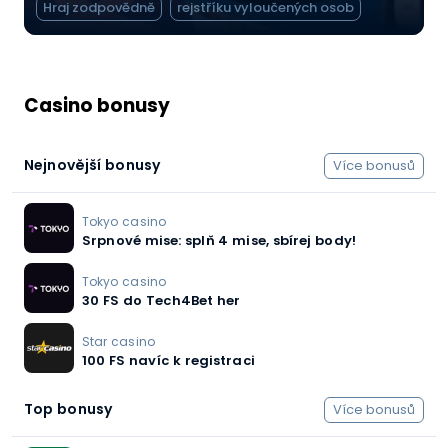
Hraj zodpovědně
rejstříku vyloučených osob
Casino bonusy
Nejnovější bonusy
Více bonusů
Tokyo casino
Srpnové mise: splň 4 mise, sbírej body!
Tokyo casino
30 FS do Tech4Bet her
Star casino
100 FS navíc k registraci
Top bonusy
Více bonusů