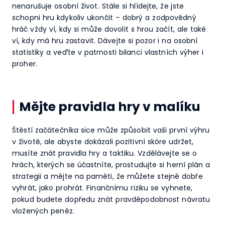
nenarušuje osobní život. Stále si hlídejte, že jste
schopni hru kdykoliv ukončit – dobrý a zodpovědný
hráč vždy ví, kdy si může dovolit s hrou začít, ale také
ví, kdy má hru zastavit. Dávejte si pozor i na osobní
statistiky a veďte v patrnosti bilanci vlastních výher i
proher.
Mějte pravidla hry v malíku
Štěstí začátečníka sice může způsobit vaši první výhru
v životě, ale abyste dokázali pozitivní skóre udržet,
musíte znát pravidla hry a taktiku. Vzdělávejte se o
hrách, kterých se účastníte, prostudujte si herní plán a
strategii a mějte na paměti, že můžete stejně dobře
vyhrát, jako prohrát. Finančnímu riziku se vyhnete,
pokud budete dopředu znát pravděpodobnost návratu
vložených peněz.