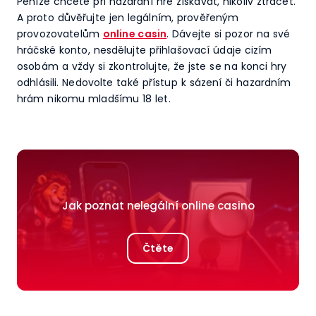
Peníze chcete při hazardní hře získávat, nikoliv ztrácet.
A proto důvěřujte jen legálním, prověřeným
provozovatelům
online casin
. Dávejte si pozor na své
hráčské konto, nesdělujte přihlašovací údaje cizím
osobám a vždy si zkontrolujte, že jste se na konci hry
odhlásili. Nedovolte také přístup k sázení či hazardním
hrám nikomu mladšímu 18 let.
Jak poznat nelegální online casino
Čtěte