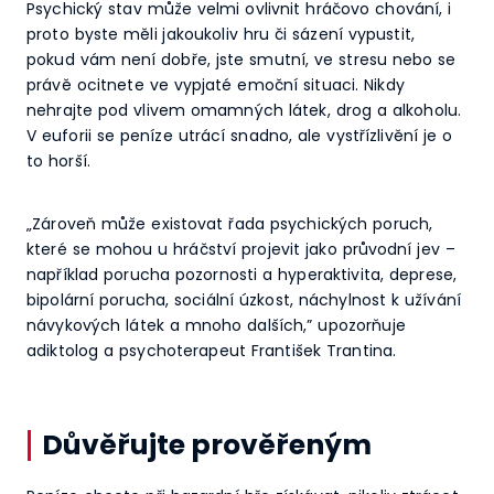
Psychický stav může velmi ovlivnit hráčovo chování, i
proto byste měli jakoukoliv hru či sázení vypustit,
pokud vám není dobře, jste smutní, ve stresu nebo se
právě ocitnete ve vypjaté emoční situaci. Nikdy
nehrajte pod vlivem omamných látek, drog a alkoholu.
V euforii se peníze utrácí snadno, ale vystřízlivění je o
to horší.
„Zároveň může existovat řada psychických poruch,
které se mohou u hráčství projevit jako průvodní jev –
například porucha pozornosti a hyperaktivita, deprese,
bipolární porucha, sociální úzkost, náchylnost k užívání
návykových látek a mnoho dalších,” upozorňuje
adiktolog a psychoterapeut František Trantina.
Důvěřujte prověřeným