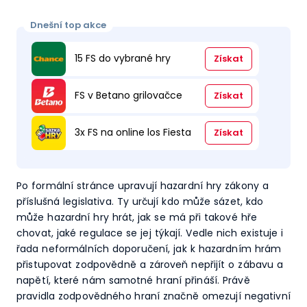
Dnešní top akce
15 FS do vybrané hry
Získat
FS v Betano grilovačce
Získat
3x FS na online los Fiesta
Získat
Po formální stránce upravují hazardní hry zákony a
příslušná legislativa. Ty určují kdo může sázet, kdo
může hazardní hry hrát, jak se má při takové hře
chovat, jaké regulace se jej týkají. Vedle nich existuje i
řada neformálních doporučení, jak k hazardním hrám
přistupovat zodpovědně a zároveň nepřijít o zábavu a
napětí, které nám samotné hraní přináší. Právě
pravidla zodpovědného hraní značně omezují negativní