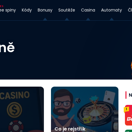
ee spiny
Kódy
Bonusy
Soutěže
Casina
Automaty
Č
ně
N
1
Co je rejstřík