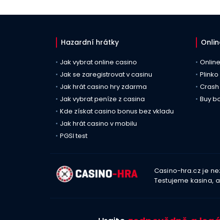
Hazardní hrátky
Onlin
Jak vybrat online casino
Onlin
Jak se zaregistrovat v casinu
Plinko
Jak hrát casino hry zdarma
Crash
Jak vybrat peníze z casina
Buy b
Kde získat casino bonus bez vkladu
Jak hrát casino v mobilu
PGSI test
Casino-hra.cz je ne
Testujeme kasina, a