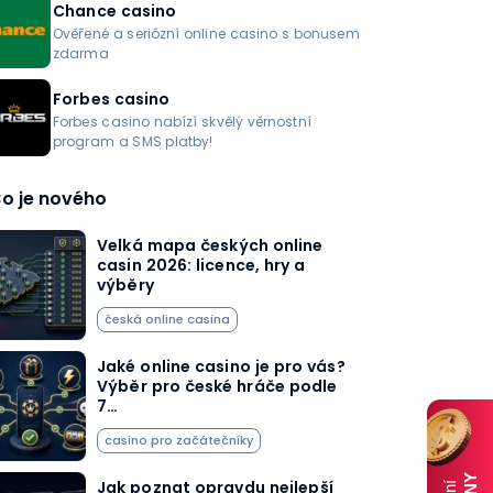
Chance casino
Ověřené a seriózní online casino s bonusem
zdarma
Forbes casino
Forbes casino nabízí skvělý věrnostní
program a SMS platby!
o je nového
Velká mapa českých online
casin 2026: licence, hry a
výběry
česká online casina
Jaké online casino je pro vás?
Výběr pro české hráče podle
7…
casino pro začátečníky
Jak poznat opravdu nejlepší