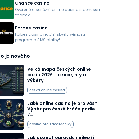
Chance casino
Ověřené a seriózní online casino s bonusem
zdarma
Forbes casino
Forbes casino nabízí skvělý věrnostní
program a SMS platby!
o je nového
Velká mapa českých online
casin 2026: licence, hry a
výběry
česká online casina
Jaké online casino je pro vás?
Výběr pro české hráče podle
7…
casino pro začátečníky
Jak poznat opravdu nejlepší