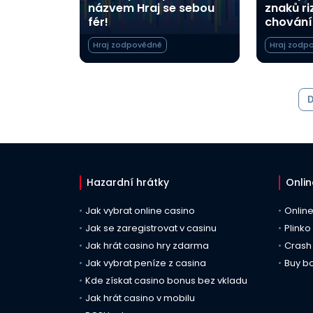
názvem Hraj se sebou
znaků r
fér!
chování
Hraj zodpovědně
Hraj zodp
D
Hazardní hrátky
Onlin
Jak vybrat online casino
Onlin
Jak se zaregistrovat v casinu
Plinko
Jak hrát casino hry zdarma
Crash
Jak vybrat peníze z casina
Buy b
Kde získat casino bonus bez vkladu
Jak hrát casino v mobilu