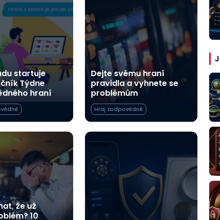
J
adu startuje
Dejte svému hraní
očník Týdne
pravidla a vyhnete se
dného hraní
problémům
ovědně
Hraj zodpovědně
at, že už
blém? 10