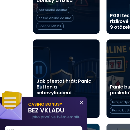
bonusy a rizika
bezpečné casino
PGSI tes
české online casino
rizikov
licence MF ČR
9 otáze
Jak přestat hrát: Panic
Button a
Panic bu
sebevyloučení
posledn
×
Hraj zodpovědně
Hraj zodp
CASINO BONUSY
BEZ VKLADU
Jak začít
Panic button
Panic but
... jako první ve tvém emailu!