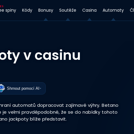
ee spiny
Kódy
Bonusy
Soutěže
Casina
Automaty
Č
oty v casinu
Shrnout pomocí AI
▼
při hraní automatů dopracovat zajímavé výhry. Betano
le je velmi pravděpodobné, že se do nabídky tohoto
no jackpoty blíže představit.