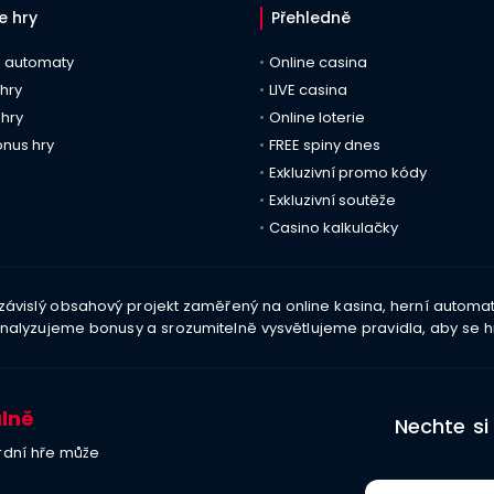
e hry
Přehledně
e automaty
Online casina
 hry
LIVE casina
 hry
Online loterie
onus hry
FREE spiny dnes
Exkluzivní promo kódy
Exkluzivní soutěže
Casino kalkulačky
závislý obsahový projekt zaměřený na online kasina, herní autom
nalyzujeme bonusy a srozumitelně vysvětlujeme pravidla, aby se h
lně
Nechte si
ardní hře může