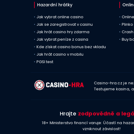
Hazardní hrátky
Onlin
Jak vybrat online casino
Onlin
Jak se zaregistrovat v casinu
Plinko
Jak hrát casino hry zdarma
Crash
Jak vybrat peníze z casina
Buy b
Kde získat casino bonus bez vkladu
Jak hrát casino v mobilu
PGSI test
Casino-hra.cz je ne
Testujeme kasina, a
Hrajte
zodpovědně a legá
18+ Ministerstvo financí varuje: Účastí na haz
vzniknout závislost!