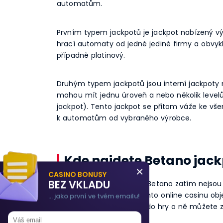
automatům.
Prvním typem jackpotů je jackpot nabízený vý
hrací automaty od jedné jediné firmy a obvykle 
případně platinový.
Druhým typem jackpotů jsou interní jackpoty
mohou mít jednu úroveň a nebo několik levelů 
jackpot). Tento jackpot se přitom váže ke vš
k automatům od vybraného výrobce.
Kde najdete Betano jac
×
CASINO BONUSY
BEZ VKLADU
Jackpoty v online casinu Betano zatím nejsou 
Jakmile se jackpoty v tomto online casinu ob
... jako první ve tvém emailu!
s informací, jak a kde se do hry o ně můžete z