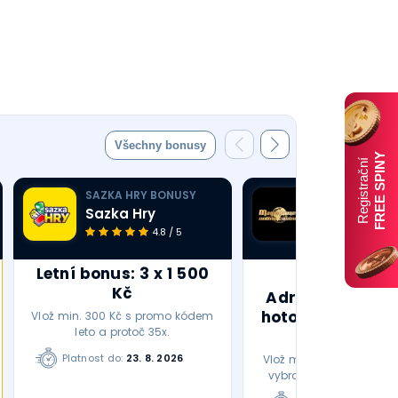
Všechny bonusy
FREE SPINY
Registrační
SAZKA HRY BONUSY
MAGIC PLANE
BONUSY
Sazka Hry
Magic Plan
4.8 / 5
4.5
Letní bonus: 3 x 1 500
Bonus za hraní
Kč
Adrenalinový B
hotovost nebo M
Vlož min. 300 Kč s promo kódem
leto a protoč 35x.
body
Platnost do:
23. 8. 2026
Vlož min. 100 Kč a proto
vybraných hrách od W