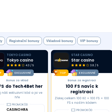
ty
Registrační bonusy
Vkladové bonusy
VIP bonusy
TOKYO CASINO
STAR CASINO
BONUSY
BONUSY
Tokyo casino
Star casino
4.3 / 5
3.8 / 5
P
EXCLUSIVNÍ
TOP
EXCLUSIVNÍ
Bonus za vklad
Bonus za registraci
FS do Tech4Bet her
100 FS navíc k
registraci
j náš exkluzivní kód a jsi ve
hře
Získej celkem 100 Kč + 100 FS + 100
FS s naším kódem
PROMOKÓD
CASINOHRA
PROMOKÓD