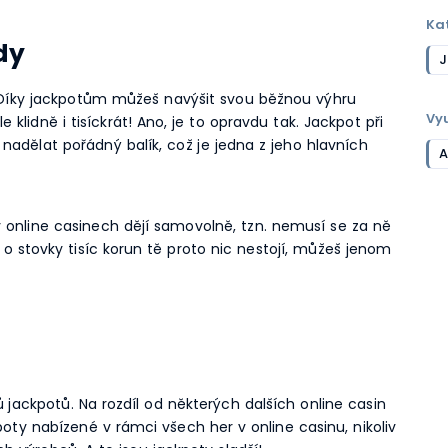
Ka
dy
J
. Díky jackpotům můžeš navýšit svou běžnou výhru
Vyu
e klidně i tisíckrát! Ano, je to opravdu tak. Jackpot při
nadělat pořádný balík, což je jedna z jeho hlavních
A
v online casinech dějí samovolně, tzn. nemusí se za ně
ry o stovky tisíc korun tě proto nic nestojí, můžeš jenom
 jackpotů. Na rozdíl od některých dalších online casin
oty nabízené v rámci všech her v online casinu, nikoliv