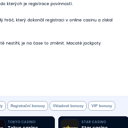
 do kterých je registrace povinností.
hráč, který dokončil registraci v online casinu a získal
eště nestihl, je na čase to změnit. Macaté jackpoty
ty
Registrační bonusy
Vkladové bonusy
VIP bonusy
TOKYO CASINO
STAR CASINO
BONUSY
BONUSY
Tokyo casino
Star casino