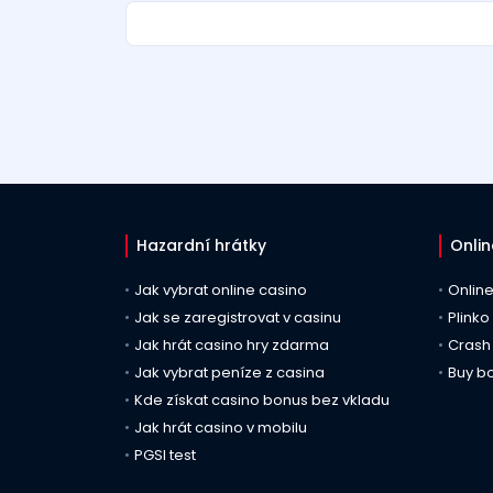
Hazardní hrátky
Onlin
Jak vybrat online casino
Onlin
Jak se zaregistrovat v casinu
Plinko
Jak hrát casino hry zdarma
Crash
Jak vybrat peníze z casina
Buy b
Kde získat casino bonus bez vkladu
Jak hrát casino v mobilu
PGSI test