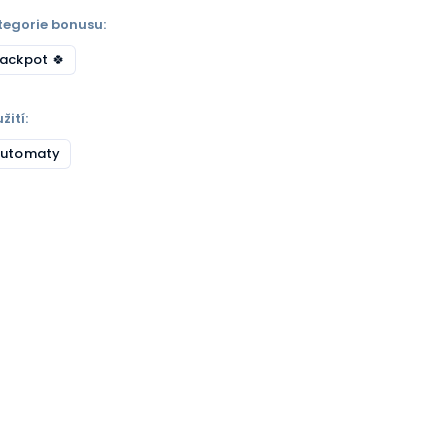
tegorie bonusu:
ackpot 🍀
žití:
utomaty