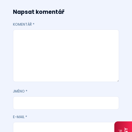
Napsat komentář
KOMENTÁŘ
*
JMÉNO
*
E-MAIL
*