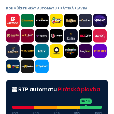
KDE MŮŽETE HRÁT AUTOMATU PIRÁTSKÁ PLAVBA
🎰 RTP automatu
Pirátská plavba
96.0%
80%
85%
90%
95%
100%