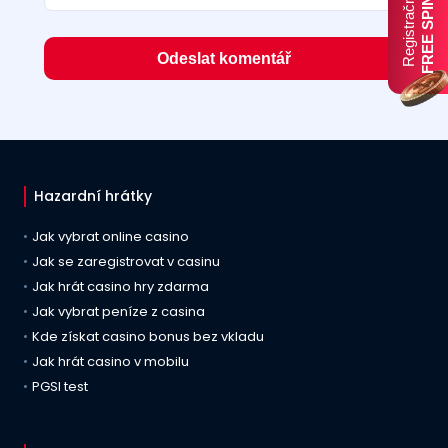
FREE SPINY
Registrační
Hazardní hrátky
Jak vybrat online casino
Jak se zaregistrovat v casinu
Jak hrát casino hry zdarma
Jak vybrat peníze z casina
Kde získat casino bonus bez vkladu
Jak hrát casino v mobilu
PGSI test