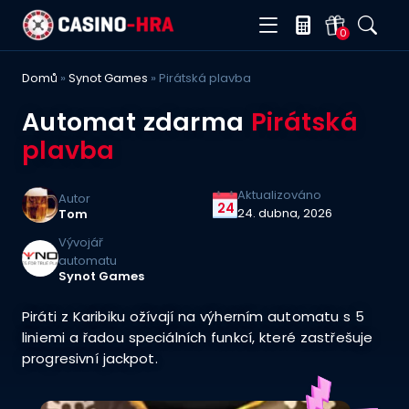
0
Domů
»
Synot Games
»
Pirátská plavba
Automat zdarma
Pirátská
plavba
Aktualizováno
Autor
24
24. dubna, 2026
Tom
Vývojář
automatu
Synot Games
Piráti z Karibiku ožívají na výherním automatu s 5
liniemi a řadou speciálních funkcí, které zastřešuje
progresivní jackpot.