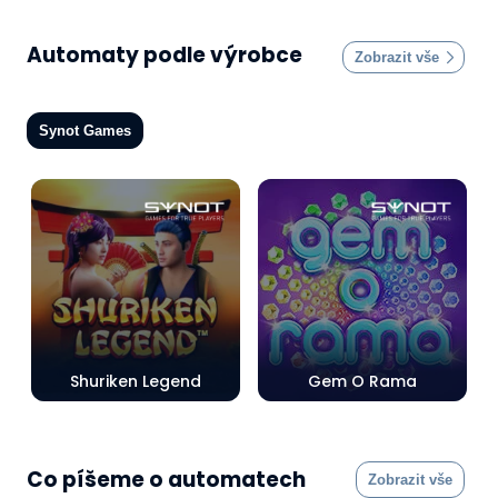
Automaty podle výrobce
Zobrazit vše
Synot Games
Shuriken Legend
Gem O Rama
Co píšeme o automatech
Zobrazit vše