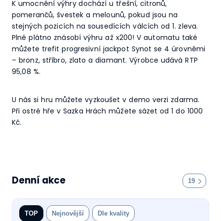
K umocnění výhry dochází u třešní, citronů,
pomerančů, švestek a melounů, pokud jsou na
stejných pozicích na sousedících válcích od 1. zleva.
Plné plátno znásobí výhru až x200! V automatu také
můžete trefit progresivní jackpot Synot se 4 úrovněmi
– bronz, stříbro, zlato a diamant. Výrobce udává RTP
95,08 %.
U nás si hru můžete vyzkoušet v demo verzi zdarma.
Při ostré hře v Sazka Hrách můžete sázet od 1 do 1000
Kč.
Denní akce
19
TOP
Nejnovější
Dle kvality