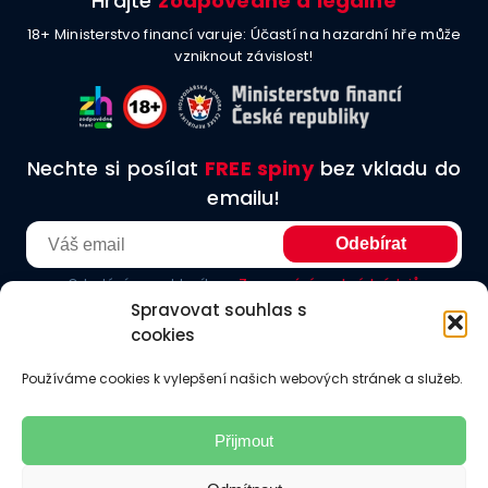
Hrajte
zodpovědně a legálně
18+ Ministerstvo financí varuje: Účastí na hazardní hře může
vzniknout závislost!
Nechte si posílat
FREE spiny
bez vkladu do
emailu!
Odesláním souhlasíte se
Zpracování osobních údajů
Spravovat souhlas s
cookies
O nás
Podmínky užití
Etické principy
Redakční zásady
Používáme cookies k vylepšení našich webových stránek a služeb.
Jak hodnotíme
Odkazy
Kontakt
Přijmout