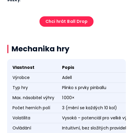
Chci hrát Ball Drop
Mechanika hry
Vlastnost
Popis
Výrobce
Adell
Typ hry
Plinko s prvky pinballu
Max. násobitel výhry
1 000×
Počet herních polí
3 (mění se každých 10 kol)
Volatilita
Vysoká – potenciál pro velké výhry
Ovládání
Intuitivní, bez složitých pravidel