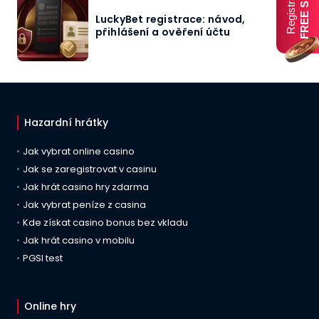
FREE SPINY
Registrační
LuckyBet registrace: návod,
přihlášení a ověření účtu
Hazardní hrátky
Jak vybrat online casino
Jak se zaregistrovat v casinu
Jak hrát casino hry zdarma
Jak vybrat peníze z casina
Kde získat casino bonus bez vkladu
Jak hrát casino v mobilu
PGSI test
Online hry