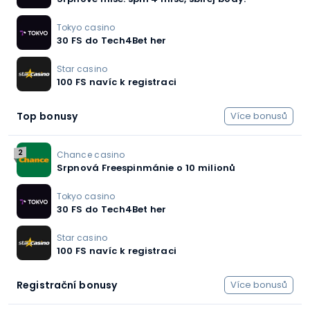
Tokyo casino
30 FS do Tech4Bet her
Star casino
100 FS navíc k registraci
Top bonusy
Více bonusů
2
Chance casino
Srpnová Freespinmánie o 10 milionů
Tokyo casino
30 FS do Tech4Bet her
Star casino
100 FS navíc k registraci
Registrační bonusy
Více bonusů