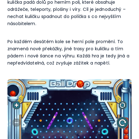
kulička padá dolů po herním poli, které obsahuje
odrážeče, teleporty, plošiny i víry. Cíl je jednoduchý –
nechat kuličku spadnout do políčka s co nejvyšším
násobitelem.
Po každém desátém kole se herní pole promění. To
znamená nové překážky, jiné trasy pro kuličku a tím
pádem i nové šance na výhru. Každá hra je tedy jiná a
nepředvídatelná, což zvyšuje zážitek a napětí.