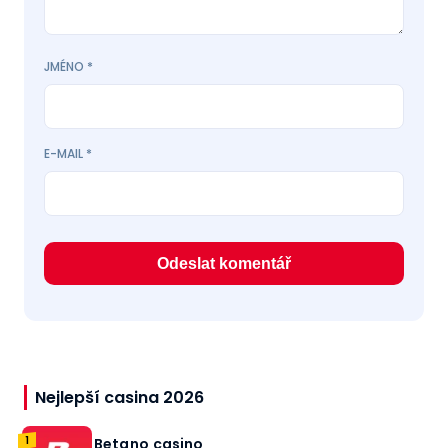
JMÉNO
*
E-MAIL
*
Nejlepší casina 2026
1
Betano casino