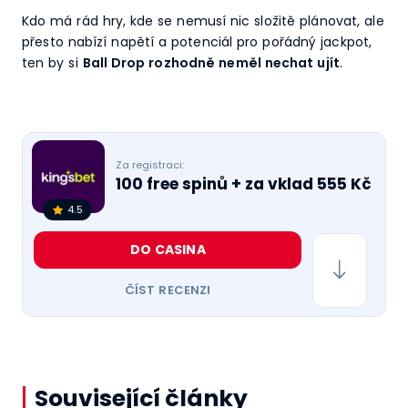
Kdo má rád hry, kde se nemusí nic složitě plánovat, ale
přesto nabízí napětí a potenciál pro pořádný jackpot,
ten by si
Ball Drop rozhodně neměl nechat ujít
.
Za registraci:
100 free spinů + za vklad 555 Kč
4.5
DO CASINA
ČÍST RECENZI
Související články