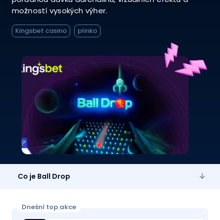
možností vysokých výher.
Kingsbet casino
plinko
Co je Ball Drop
Dnešní top akce