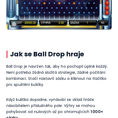
Jak se Ball Drop hraje
Ball Drop je navržen tak, aby ho pochopil úplně každý.
Není potřeba žádná složitá strategie, žádné počítání
kombinací. Stačí nastavit sázku a kliknout na tlačítko
pro spuštění kuličky.
Když kulička dopadne, vynásobí se vklad hráče
násobitelem příslušného pole. Výhry se mohou
pohybovat od nulových až po ohromujících
1 000×
sázky
.