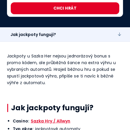
CHCI HRÁT
Jak jackpoty fungují?
Jackpoty u Sazka Her nejsou jednorázový bonus s
promo kódem, ale průběžná šance na extra výhru u
vybraných automatů. Hraješ běžnou hru a pokud se
spustí jackpotová výhra, připíše se ti navíc k běžné
výhře z automatu.
Jak jackpoty fungují?
Casino:
Sazka Hry / Allwyn
Typ akce:
jackpotové automaty