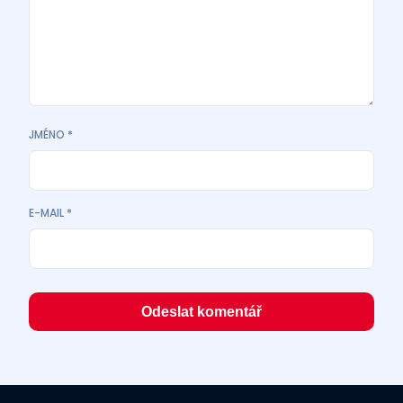
JMÉNO
*
E-MAIL
*