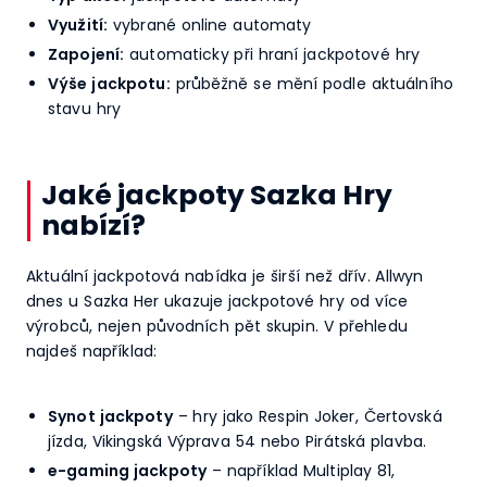
Využití:
vybrané online automaty
Zapojení:
automaticky při hraní jackpotové hry
Výše jackpotu:
průběžně se mění podle aktuálního
stavu hry
Jaké jackpoty Sazka Hry
nabízí?
Aktuální jackpotová nabídka je širší než dřív. Allwyn
dnes u Sazka Her ukazuje jackpotové hry od více
výrobců, nejen původních pět skupin. V přehledu
najdeš například:
Synot jackpoty
– hry jako Respin Joker, Čertovská
jízda, Vikingská Výprava 54 nebo Pirátská plavba.
e-gaming jackpoty
– například Multiplay 81,