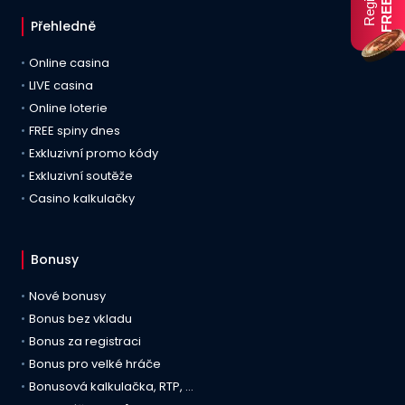
Přehledně
Online casina
LIVE casina
Online loterie
FREE spiny dnes
Exkluzivní promo kódy
Exkluzivní soutěže
Casino kalkulačky
Bonusy
Nové bonusy
Bonus bez vkladu
Bonus za registraci
Bonus pro velké hráče
Bonusová kalkulačka, RTP, …