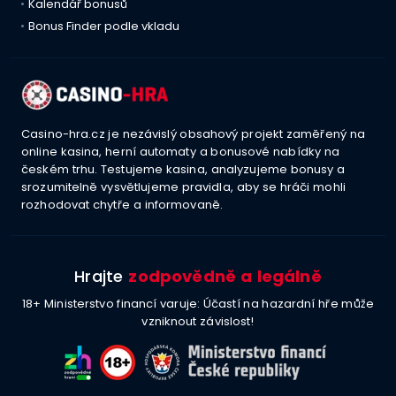
Kalendář bonusů
Bonus Finder podle vkladu
Casino-hra.cz je nezávislý obsahový projekt zaměřený na
online kasina, herní automaty a bonusové nabídky na
českém trhu. Testujeme kasina, analyzujeme bonusy a
srozumitelně vysvětlujeme pravidla, aby se hráči mohli
rozhodovat chytře a informovaně.
Hrajte
zodpovědně a legálně
18+ Ministerstvo financí varuje: Účastí na hazardní hře může
vzniknout závislost!