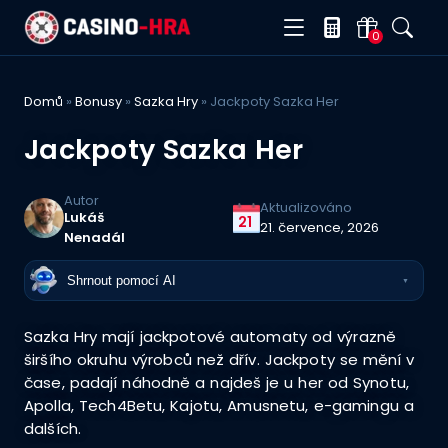
0
Domů
»
Bonusy
»
Sazka Hry
»
Jackpoty Sazka Her
Jackpoty Sazka Her
Autor
Aktualizováno
Lukáš
21
21. července, 2026
Nenadál
Shrnout pomocí AI
▼
Sazka Hry mají jackpotové automaty od výrazně
širšího okruhu výrobců než dřív. Jackpoty se mění v
čase, padají náhodně a najdeš je u her od Synotu,
Apolla, Tech4Betu, Kajotu, Amusnetu, e-gamingu a
dalších.