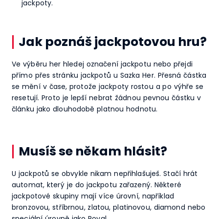
jackpoty.
Jak poznáš jackpotovou hru?
Ve výběru her hledej označení jackpotu nebo přejdi
přímo přes stránku jackpotů u Sazka Her. Přesná částka
se mění v čase, protože jackpoty rostou a po výhře se
resetují. Proto je lepší nebrat žádnou pevnou částku v
článku jako dlouhodobě platnou hodnotu.
Musíš se někam hlásit?
U jackpotů se obvykle nikam nepřihlašuješ. Stačí hrát
automat, který je do jackpotu zařazený. Některé
jackpotové skupiny mají více úrovní, například
bronzovou, stříbrnou, zlatou, platinovou, diamond nebo
speciální úrovně jako Royal.