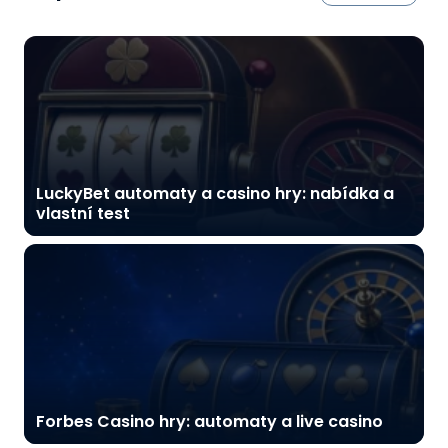
LuckyBet automaty a casino hry: nabídka a
vlastní test
Forbes Casino hry: automaty a live casino