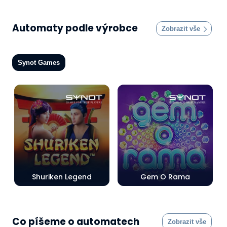
Automaty podle výrobce
Zobrazit vše
Synot Games
Shuriken Legend
Gem O Rama
Co píšeme o automatech
Zobrazit vše