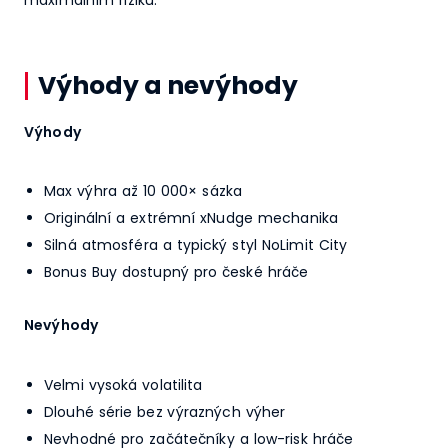
Výhody a nevýhody
Výhody
Max výhra až 10 000× sázka
Originální a extrémní xNudge mechanika
Silná atmosféra a typický styl NoLimit City
Bonus Buy dostupný pro české hráče
Nevýhody
Velmi vysoká volatilita
Dlouhé série bez výrazných výher
Nevhodné pro začátečníky a low-risk hráče