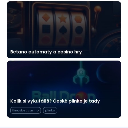
Betano automaty a casino hry
Kolik si vykutálíš? České plinko je tady
Kingsbet casino
plinko