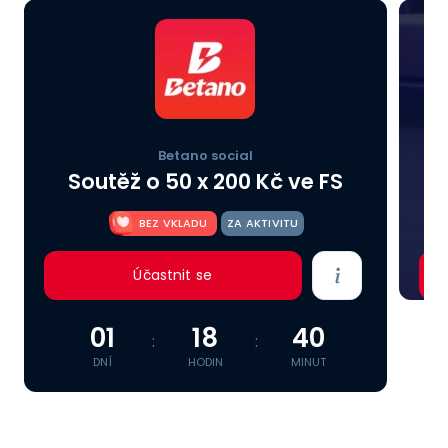
Betano social
Soutěž o 50 x 200 Kč ve FS
P
BEZ VKLADU
ZA AKTIVITU
Účastnit se
01
18
40
:
:
DNÍ
HODIN
MINUT