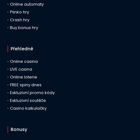
Online automaty
Plinko hry
Crash hry
Buy bonus hry
Přehledně
Online casina
LIVE casina
Online loterie
FREE spiny dnes
Exkluzivní promo kódy
Exkluzivní soutěže
Casino kalkulačky
Bonusy