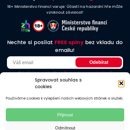
18+ Ministerstvo financí varuje: Účastí na hazardní hře může
vzniknout závislost!
Nechte si posílat
FREE spiny
bez vkladu do
emailu!
Odesláním souhlasíte se
Zpracování osobních údajů
Spravovat souhlas s
cookies
O nás
Podmínky užití
Etické principy
Redakční zásady
Používáme cookies k vylepšení našich webových stránek a služeb.
Jak hodnotíme
Odkazy
Kontakt
Přijmout
Odmítnout