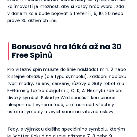
Zajímavostí je možnost, aby si každý hráč vybral, zda
v daném kole bude bojovat o trefení 1, 5, 10, 20 nebo
právě 30 aktivních linií.
Bonusová hra láká až na 30
Free Spinů
Pro vítězný spin musíte do linie naskládat min. 2 nebo
3 stejné obrázky (dle typu symbolu). Základní nabídku
tvoří modrý, zelený, červený, růžový a žlutý robot a u
E-Gaming takřka obligátní J, Q, K, A. Nechybí zde ani
divoký symbol. Pokud je Wild součástí kombinace
alespoň na 1 výherní řadě, umí nahradit všechny
ostatní symboly a zvýšit šanci na vítězné oslavy.
Tedy, s výjimkou dalšího speciálního symbolu, kterým
je Scatter. Pokud na displej přistane 7, 8 nebo 9