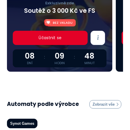
Exkluzivně zde
Soutěž o 3 000 Kč ve FS
BEZ VKLADU
Účastnit se
08
09
48
:
:
DNÍ
HODIN
MINUT
Automaty podle výrobce
Zobrazit vše
Synot Games