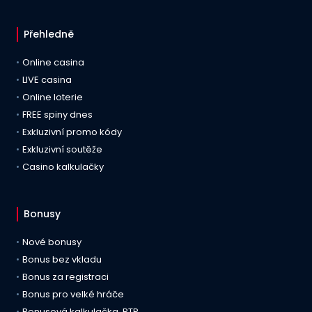
Přehledně
Online casina
LIVE casina
Online loterie
FREE spiny dnes
Exkluzivní promo kódy
Exkluzivní soutěže
Casino kalkulačky
Bonusy
Nové bonusy
Bonus bez vkladu
Bonus za registraci
Bonus pro velké hráče
Bonusová kalkulačka, RTP, …