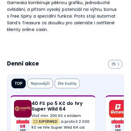
Gameska kombinuje pěknou grafiku, jednoduché
ovládání, a přitom vysoký potenciál na výhru, bonus
s Free Spiny a speciální funkce. Proto stojí automat
Sand’s Treasure za zkoušku pro zelenáče i ostřílené
klienty online casin.
Denní akce
35
TOP
Nejnovější
Dle kvality
40 FS po 5 Kč do hry
1
Super Wild 64
T
Vlož min. 200 Kč s kódem
Vyzvedni si volné točky v
Ha
a protoč 2 000
SUPERWILD
08
08
Kč ve hře Super Wild 64 od
SRP
SRP