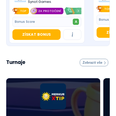
Synot Games.
TOP
TOP
ZA PROTOČENÍ
ZA VKLAD
Bonus Sco
A
Bonus Score
ZÍSK
ZÍSKAT BONUS
Turnaje
Zobrazit vše