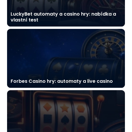
LuckyBet automaty a casino hry: nabídka a
vlastní test
Forbes Casino hry: automaty a live casino