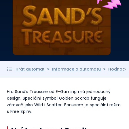
Hrát automat
Informace o automatu
Hodnocen
Hra Sand’s Treasure od E-Gaming má jednoduchý
design. Speciální symbol Golden Scarab funguje
zároveň jako Wild i Scatter. Bonusem je speciální režim
s Free Spiny.