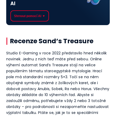
AI
Shrnout pomocí AI
▼
Recenze Sand’s Treasure
Studio E-Gaming v roce 2022 představilo hned několik
novinek. Jednu z nich teď máte před sebou. Online
výherní automat Sand’s Treasure stojí na velice
populárním tématu staroegyptské mytologie. Hrací
pole má standardní rozměry 5×3. Točí se na něm
obyčejné symboly známé z žolíkových karet, ale i
dobové postavy Anubis, Sobek, Ra nebo Horus. Všechny
obrázky skládáte do 10 výherních řad. Abyste si
zasloužili odměnu, potřebujete vždy 2 nebo 3 totožné
obrázky – pro podrobnosti si nezapomeňte nastudovat
výplatní tabulku. Ptáte se, jak je to se speciálními