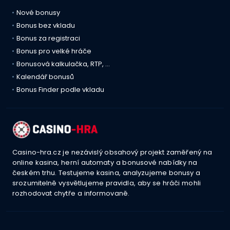
Nové bonusy
Bonus bez vkladu
Bonus za registraci
Bonus pro velké hráče
Bonusová kalkulačka, RTP, …
Kalendář bonusů
Bonus Finder podle vkladu
Casino-hra.cz je nezávislý obsahový projekt zaměřený na
online kasina, herní automaty a bonusové nabídky na
českém trhu. Testujeme kasina, analyzujeme bonusy a
srozumitelně vysvětlujeme pravidla, aby se hráči mohli
rozhodovat chytře a informovaně.