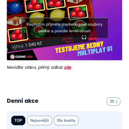
Klepnutím přijměte marketingové soubory
cookie a povolte tento obsah
Nevidíte video, přímý odkaz
zde
Denní akce
39
TOP
Nejnovější
Dle kvality