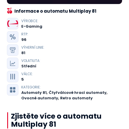
Informace o automatu Multiplay 81
VÝROBCE:
E-Gaming
RTP:
96
VÝHERNÍ LINIE:
81
VOLATILITA:
Střední
VÁLCE:
5
KATEGORIE:
,
,
Automaty 81
Čtyřválcové hrací automaty
,
Ovocné automaty
Retro automaty
Zjistěte více o automatu
Multiplay 81