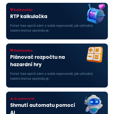
👋 Kalkulačka
RTP kalkulačka
Počet free spinů sám o sobě neprozradí, jak výhodný
casino bonus opravdu je.
👋 Kalkulačka
Plánovač rozpočtu na
hazardní hry
Počet free spinů sám o sobě neprozradí, jak výhodný
casino bonus opravdu je.
🔥 AI pomocník
Shrnutí automatu pomocí
AI