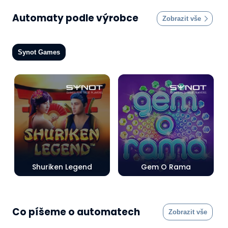
Automaty podle výrobce
Zobrazit vše
Synot Games
Shuriken Legend
Gem O Rama
Co píšeme o automatech
Zobrazit vše