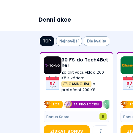
Denní akce
TOP
Nejnovější
Dle kvality
30 FS do Tech4Bet
her
Za aktivaci, vklad 200
Kč s kódem
07
07
a
CASINOHRA
SRP
SRP
protočení 200 Kč
TOP
ZA PROTOČENÍ
ZA VKLAD
T
B
Bonus Score
Bonu
ZÍSKAT BONUS
ZÍ