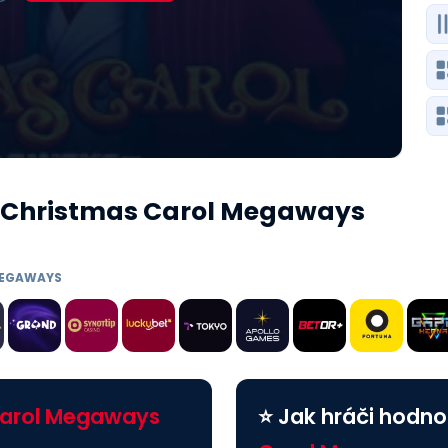
tu Christmas Carol Megaways
MEGAWAYS
Carol Megaways
⭐ Jak hráči hodno