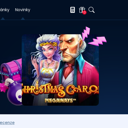
lánky
Novinky
0
ecenze