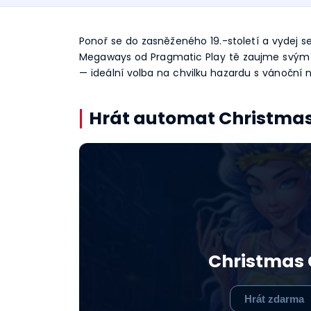
Ponoř se do zasněženého 19.-století a vydej
Megaways od Pragmatic Play tě zaujme svým s
— ideální volba na chvilku hazardu s vánoční 
Hrát automat Christma
Christmas
Hrát zdarma