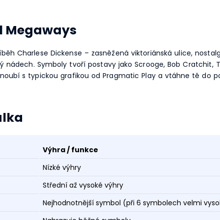
ol Megaways
běh Charlese Dickense – zasněžená viktoriánská ulice, nostalgi
ý nádech. Symboly tvoří postavy jako Scrooge, Bob Cratchit, Ti
e snoubí s typickou grafikou od Pragmatic Play a vtáhne tě do
ulka
Výhra / funkce
Nízké výhry
Střední až vysoké výhry
Nejhodnotnější symbol (při 6 symbolech velmi vyso