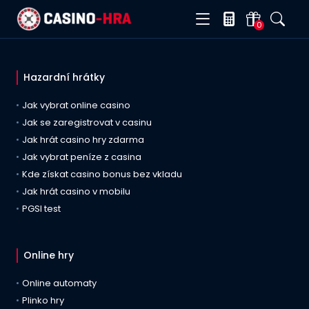
0
Hazardní hrátky
Jak vybrat online casino
Jak se zaregistrovat v casinu
Jak hrát casino hry zdarma
Jak vybrat peníze z casina
Kde získat casino bonus bez vkladu
Jak hrát casino v mobilu
PGSI test
Online hry
Online automaty
Plinko hry