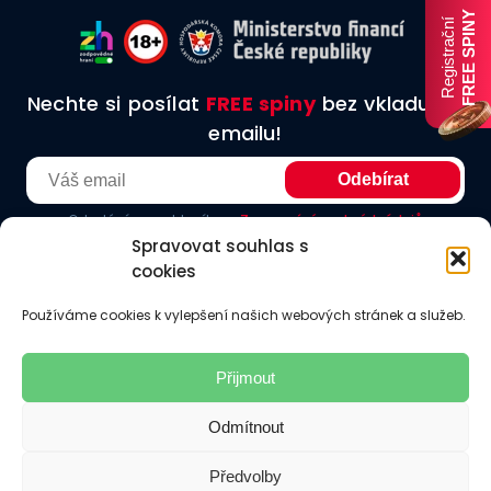
FREE SPINY
Registrační
Nechte si posílat
FREE spiny
bez vkladu do
emailu!
Odesláním souhlasíte se
Zpracování osobních údajů
Spravovat souhlas s
cookies
O nás
Podmínky užití
Etické principy
Redakční zásady
Používáme cookies k vylepšení našich webových stránek a služeb.
Jak hodnotíme
Odkazy
Kontakt
Přijmout
Odmítnout
Provozování hazardních her v České republice upravuje zákon
č.
186/2016 Sb.
Účast je povolena pouze osobám starším 18 let. Tento
Předvolby
web obsahuje affiliate odkazy, za registrace či vklady přes ně můžeme