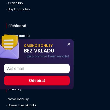
Crash hry
Buy bonus hry
Přehledně
Online casina
LIVE casina
×
CASINO BONUSY
Online loterie
BEZ VKLADU
FREE spiny dnes
... jako první ve tvém emailu!
Exkluzivní promo kódy
Exkluzivní soutěže
Casino kalkulačky
Bonusy
Nové bonusy
Bonus bez vkladu