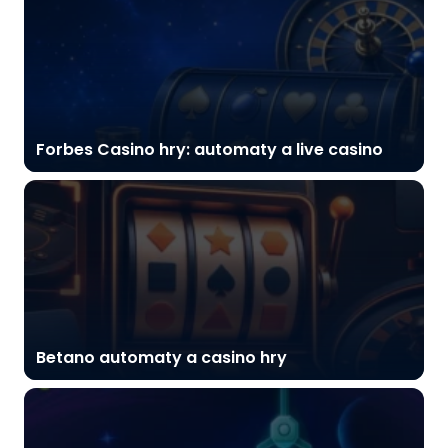
Forbes Casino hry: automaty a live casino
Betano automaty a casino hry