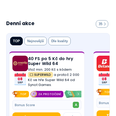
Denní akce
35
TOP
Nejnovější
Dle kvality
40 FS po 5 Kč do hry
1
Super Wild 64
T
Vlož min. 200 Kč s kódem
Vyzvedni si volné točky v
Ha
a protoč 2 000
SUPERWILD
08
08
Kč ve hře Super Wild 64 od
SRP
SRP
Synot Games.
TOP
TOP
ZA PROTOČENÍ
ZA VKLAD
Bonus Sco
A
Bonus Score
ZÍSK