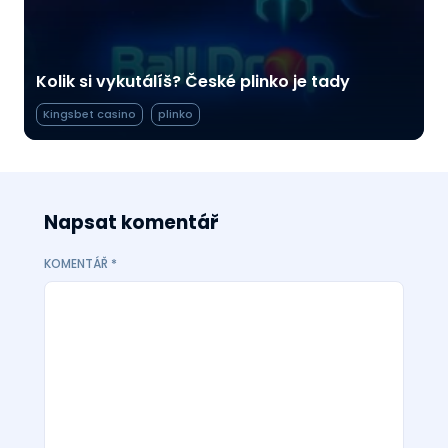
Kolik si vykutálíš? České plinko je tady
Kingsbet casino
plinko
Napsat komentář
KOMENTÁŘ
*