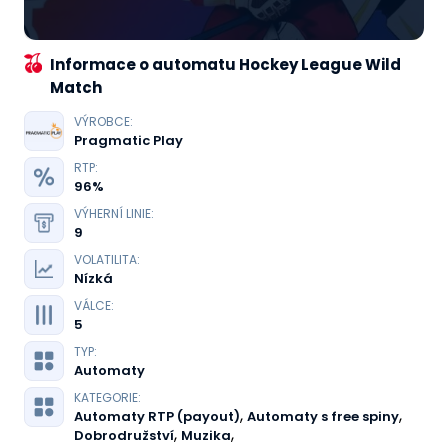
Informace o automatu Hockey League Wild
Match
VÝROBCE:
Pragmatic Play
RTP:
96%
VÝHERNÍ LINIE:
9
VOLATILITA:
Nízká
VÁLCE:
5
TYP:
Automaty
KATEGORIE:
,
,
Automaty RTP (payout)
Automaty s free spiny
,
,
Dobrodružství
Muzika