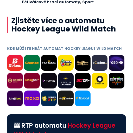
,
Pětiválcové hrací automaty
Sport
Zjistěte více o automatu
Hockey League Wild Match
KDE MŮŽETE HRÁT AUTOMAT HOCKEY LEAGUE WILD MATCH
🎰 RTP automatu
Hockey League