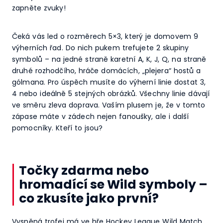
zapněte zvuky!
Čeká vás led o rozměrech 5×3, který je domovem 9
výherních řad. Do nich pukem trefujete 2 skupiny
symbolů – na jedné straně karetní A, K, J, Q, na straně
druhé rozhodčího, hráče domácích, „plejera“ hostů a
gólmana. Pro úspěch musíte do výherní linie dostat 3,
4 nebo ideálně 5 stejných obrázků. Všechny linie dávají
ve směru zleva doprava. Vaším plusem je, že v tomto
zápase máte v zádech nejen fanoušky, ale i další
pomocníky. Kteří to jsou?
Točky zdarma nebo
hromadící se Wild symboly –
co zkusíte jako první?
Vysněná trofej má ve hře Hockey League Wild Match