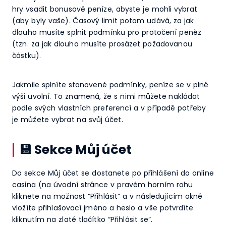
hry vsadit bonusové peníze, abyste je mohli vybrat
(aby byly vaše). Časový limit potom udává, za jak
dlouho musíte splnit podmínku pro protočení peněz
(tzn. za jak dlouho musíte prosázet požadovanou
částku).
Jakmile splníte stanovené podmínky, peníze se v plné
výši uvolní. To znamená, že s nimi můžete nakládat
podle svých vlastních preferencí a v případě potřeby
je můžete vybrat na svůj účet.
💾 Sekce Můj účet
Do sekce Můj účet se dostanete po přihlášení do online
casina (na úvodní stránce v pravém horním rohu
kliknete na možnost “Přihlásit” a v následujícím okně
vložíte přihlašovací jméno a heslo a vše potvrdíte
kliknutím na zlaté tlačítko “Přihlásit se”.