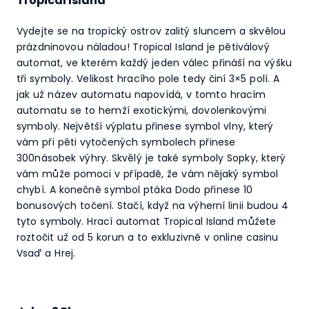
Tropical Island
Vydejte se na tropický ostrov zalitý sluncem a skvělou
prázdninovou náladou! Tropical Island je pětiválový
automat, ve kterém každý jeden válec přináší na výšku
tři symboly. Velikost hracího pole tedy činí 3×5 polí. A
jak už název automatu napovídá, v tomto hracím
automatu se to hemží exotickými, dovolenkovými
symboly. Největší výplatu přinese symbol vlny, který
vám při pěti vytočených symbolech přinese
300násobek výhry. Skvělý je také symboly Sopky, který
vám může pomoci v případě, že vám nějaký symbol
chybí. A konečně symbol ptáka Dodo přinese 10
bonusových točení. Stačí, když na výherní linii budou 4
tyto symboly. Hrací automat Tropical Island můžete
roztočit už od 5 korun a to exkluzivně v online casinu
Vsaď a Hrej.