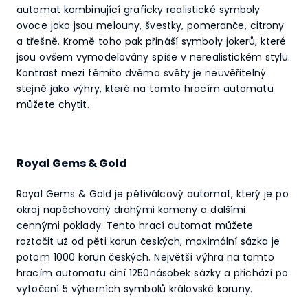
automat kombinující graficky realistické symboly
ovoce jako jsou melouny, švestky, pomeranče, citrony
a třešně. Kromě toho pak přináší symboly jokerů, které
jsou ovšem vymodelovány spíše v nerealistickém stylu.
Kontrast mezi těmito dvěma světy je neuvěřitelný
stejně jako výhry, které na tomto hracím automatu
můžete chytit.
Royal Gems & Gold
Royal Gems & Gold je pětiválcový automat, který je po
okraj napěchovaný drahými kameny a dalšími
cennými poklady. Tento hrací automat můžete
roztočit už od pěti korun českých, maximální sázka je
potom 1000 korun českých. Největší výhra na tomto
hracím automatu činí 1250násobek sázky a přichází po
vytočení 5 výherních symbolů královské koruny.