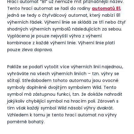
Hrací automat “81” už nemůže mít příznačnější název.
Tento hrací automat se řadí do rodiny
automatů 81
,
jedná se tedy o čtyřválcový automat, který nabízí 81
výherních řádek. Výherní linie se skládá ze tří nebo čtyř
shodných výherních symbolů následujících za sebou.
Vyplácena je pouze nejvyšší výhra z výherní
kombinace z každé výherní linie. Výherní linie platí
pouze zleva doprava.
Pakliže se podaří vytočit více výherních linií najednou,
vyhráváte na všech výherních liniích – tzn. výhry se
sčítají. Středobodem tohoto automatu jsou ovocné
symboly doplněné dvojitým symbolem Wild. Tento
symbol má zástupnou funkci, tzn. že dokáže nahradit
jakýkoliv chybějící symbol na hracím poli. Zároveň s
tím však každý symbol Wild násobí výhry dvakrát.
Vzhledem k tomu je tento hrací automat na výhry
poměrně bohatý.