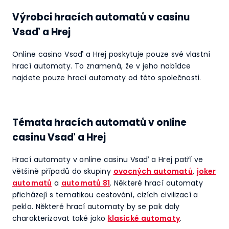
Výrobci hracích automatů v casinu
Vsaď a Hrej
Online casino Vsaď a Hrej poskytuje pouze své vlastní
hrací automaty. To znamená, že v jeho nabídce
najdete pouze hrací automaty od této společnosti.
Témata hracích automatů v online
casinu Vsaď a Hrej
Hrací automaty v online casinu Vsaď a Hrej patří ve
většině případů do skupiny
ovocných automatů
,
joker
automatů
a
automatů 81
. Některé hrací automaty
přicházejí s tematikou cestování, cizích civilizací a
pekla. Některé hrací automaty by se pak daly
charakterizovat také jako
klasické automaty
.