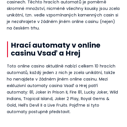
casinech. Těchto hracích automatů je poměrně
skromné množství, nicméně všechny kousky jsou zcela
unikátní, tzn. vedle vzpomínaných kamenných casin si
je nezahrajete v žádném jiném online casinu (nejen)
na českém trhu.
Hrací automaty v online
casinu Vsaď a Hrej
Toto online casino aktuálně nabízí celkem 10 hracích
automatů, každý jeden z nich je zcela unikátní, takže
ho nenajdete v žádném jiném online casinu. Mezi
exkluzivní automaty casina Vsaď a Hrej patří
automaty: 81, Joker in Prison II, Fire 81, Lucky Joker, Wild
Indians, Tropical Island, Joker 2 Play, Royal Gems &
Gold, Hell’s Devil II a Live Fruits. Pojďme si tyto
automaty postupně představit.