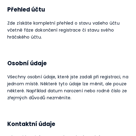
Přehled účtu
Zde získáte kompletní přehled o stavu vašeho účtu
včetně fáze dokončení registrace či stavu svého
hráčského účtu.
Osobní údaje
Všechny osobní údaje, které jste zadali při registraci, na
jednom místě. Některé tyto údaje lze měnit, ale pouze
některé. Například datum narození nebo rodné číslo ze
zřejmých důvodů nezměníte.
Kontaktní údaje