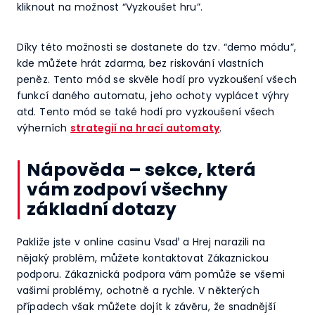
kliknout na možnost “Vyzkoušet hru”.
Díky této možnosti se dostanete do tzv. “demo módu”,
kde můžete hrát zdarma, bez riskování vlastních
peněz. Tento mód se skvěle hodí pro vyzkoušení všech
funkcí daného automatu, jeho ochoty vyplácet výhry
atd. Tento mód se také hodí pro vyzkoušení všech
výherních
strategií na hrací automaty
.
Nápověda – sekce, která
vám zodpoví všechny
základní dotazy
Pakliže jste v online casinu Vsaď a Hrej narazili na
nějaký problém, můžete kontaktovat Zákaznickou
podporu. Zákaznická podpora vám pomůže se všemi
vašimi problémy, ochotně a rychle. V některých
případech však můžete dojít k závěru, že snadnější