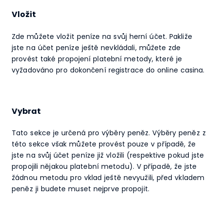
Vložit
Zde můžete vložit peníze na svůj herní účet. Pakliže
jste na účet peníze ještě nevkládali, můžete zde
provést také propojení platební metody, které je
vyžadováno pro dokončení registrace do online casina.
Vybrat
Tato sekce je určená pro výběry peněz. Výběry peněz z
této sekce však můžete provést pouze v případě, že
jste na svůj účet peníze již vložili (respektive pokud jste
propojili nějakou platební metodu). V případě, že jste
žádnou metodu pro vklad ještě nevyužili, před vkladem
peněz ji budete muset nejprve propojit.