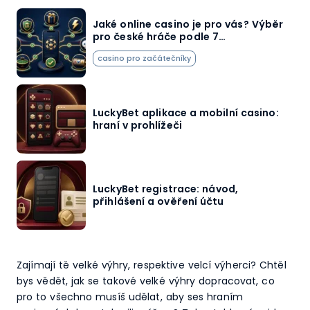
Jaké online casino je pro vás? Výběr
pro české hráče podle 7…
casino pro začátečníky
LuckyBet aplikace a mobilní casino:
hraní v prohlížeči
LuckyBet registrace: návod,
přihlášení a ověření účtu
Zajímají tě velké výhry, respektive velcí výherci? Chtěl
bys vědět, jak se takové velké výhry dopracovat, co
pro to všechno musíš udělat, aby ses hraním