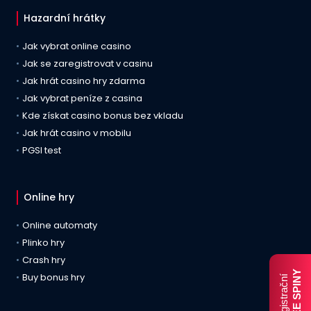
Hazardní hrátky
Jak vybrat online casino
Jak se zaregistrovat v casinu
Jak hrát casino hry zdarma
Jak vybrat peníze z casina
Kde získat casino bonus bez vkladu
Jak hrát casino v mobilu
PGSI test
Online hry
Online automaty
Plinko hry
Crash hry
FREE SPINY
Buy bonus hry
Registrační