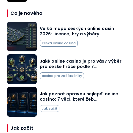
Co je nového
Velká mapa českých online casin
2026: licence, hry a výběry
česká online casina
Jaké online casino je pro vás? Výběr
pro české hráče podle 7…
casino pro začátečníky
Jak poznat opravdu nejlepší online
casino: 7 věcí, které žeb…
Jak začít
Jak začít