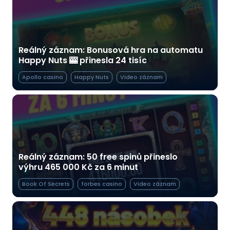
Reálný záznam: Bonusová hra na automatu
Happy Nuts 🎰 přinesla 24 tisíc
Apollo casino
Happy Nuts
Video záznam
Reálný záznam: 50 free spinů přineslo
výhru 465 000 Kč za 6 minut
Book Of Secrets
forbes casino
Video záznam