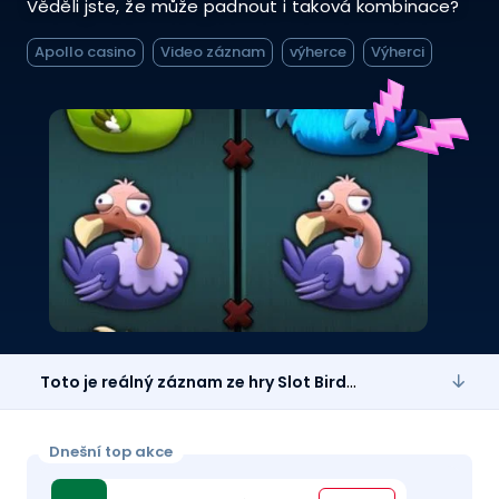
Věděli jste, že může padnout i taková kombinace?
Apollo casino
Video záznam
výherce
Výherci
Toto je reálný záznam ze hry Slot Birds 81
Dnešní top akce