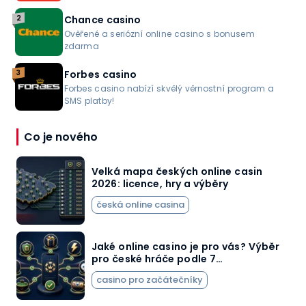
2
Chance casino
Ověřené a seriózní online casino s bonusem
zdarma
3
Forbes casino
Forbes casino nabízí skvělý věrnostní program a
SMS platby!
Co je nového
Velká mapa českých online casin
2026: licence, hry a výběry
česká online casina
Jaké online casino je pro vás? Výběr
pro české hráče podle 7…
casino pro začátečníky