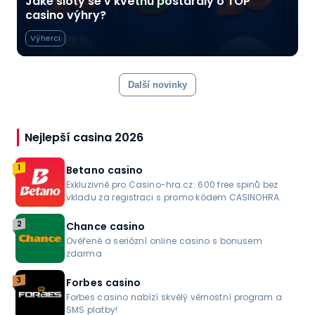
Jaké sloty se v květnu postaraly o TOP
casino výhry?
Výherci
Další novinky
Nejlepší casina 2026
1
Betano casino
Exkluzivně pro Casino-hra.cz: 600 free spinů bez
vkladu za registraci s promo kódem CASINOHRA.
2
Chance casino
Ověřené a seriózní online casino s bonusem
zdarma
3
Forbes casino
Forbes casino nabízí skvělý věrnostní program a
SMS platby!