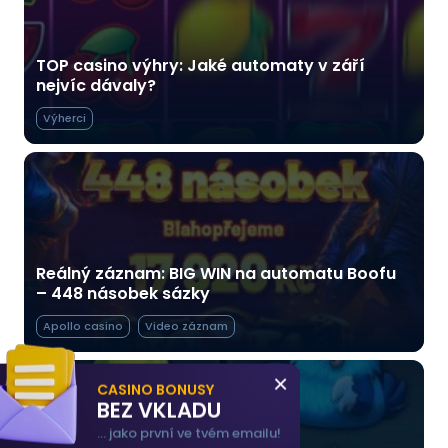
TOP casino výhry: Jaké automaty v září
nejvíc dávaly?
Výherci
Reálný záznam: BIG WIN na automatu Boofu
– 448 násobek sázky
Apollo casino
Video záznam
×
CASINO BONUSY
BEZ VKLADU
... jako první ve tvém emailu!