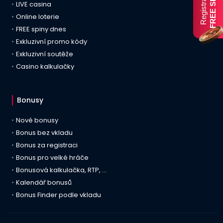
FREE SPINY
Registrační
LIVE casina
Online loterie
FREE spiny dnes
Exkluzivní promo kódy
Exkluzivní soutěže
Casino kalkulačky
Bonusy
Nové bonusy
Bonus bez vkladu
Bonus za registraci
Bonus pro velké hráče
Bonusová kalkulačka, RTP, …
Kalendář bonusů
Bonus Finder podle vkladu