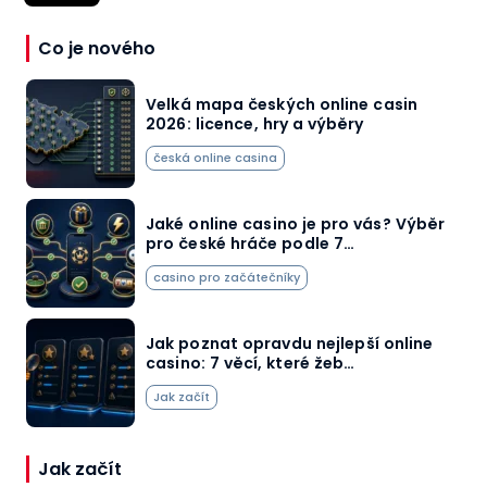
Co je nového
Velká mapa českých online casin
2026: licence, hry a výběry
česká online casina
Jaké online casino je pro vás? Výběr
pro české hráče podle 7…
casino pro začátečníky
Jak poznat opravdu nejlepší online
casino: 7 věcí, které žeb…
Jak začít
Jak začít