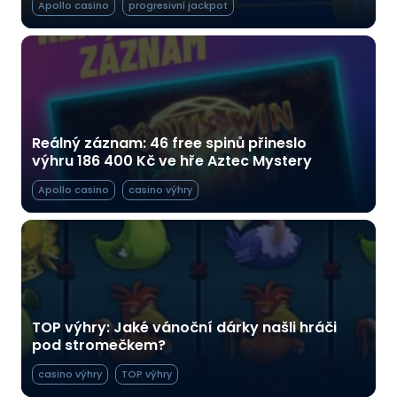
Apollo casino
progresivní jackpot
Reálný záznam: 46 free spinů přineslo
výhru 186 400 Kč ve hře Aztec Mystery
Apollo casino
casino výhry
TOP výhry: Jaké vánoční dárky našli hráči
pod stromečkem?
casino výhry
TOP výhry