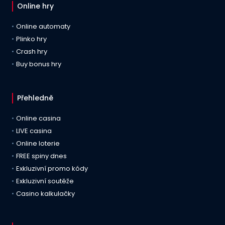
Online hry
Online automaty
Plinko hry
Crash hry
Buy bonus hry
Přehledně
Online casina
LIVE casina
Online loterie
FREE spiny dnes
Exkluzivní promo kódy
Exkluzivní soutěže
Casino kalkulačky