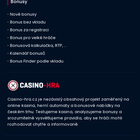
Bonusy
Nové bonusy
Bonus bez vkladu
Bonus za registraci
Bonus pro velké hráče
Bonusová kalkulačka, RTP, …
Kalendář bonusů
Bonus Finder podle vkladu
Casino-hra.cz je nezávislý obsahový projekt zaměřený na
online kasina, herní automaty a bonusové nabídky na
českém trhu. Testujeme kasina, analyzujeme bonusy a
srozumitelně vysvětlujeme pravidla, aby se hráči mohli
rozhodovat chytře a informovaně.