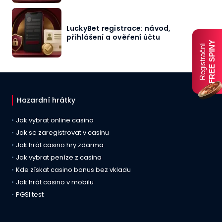
LuckyBet registrace: návod,
přihlášení a ověření účtu
FREE SPINY
Registrační
Hazardní hrátky
Jak vybrat online casino
Jak se zaregistrovat v casinu
Jak hrát casino hry zdarma
Jak vybrat peníze z casina
Kde získat casino bonus bez vkladu
Jak hrát casino v mobilu
PGSI test