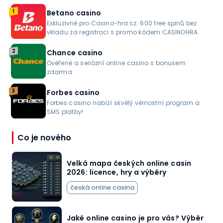
1
Betano casino
Exkluzivně pro Casino-hra.cz: 600 free spinů bez
vkladu za registraci s promo kódem CASINOHRA.
2
Chance casino
Ověřené a seriózní online casino s bonusem
zdarma
3
Forbes casino
Forbes casino nabízí skvělý věrnostní program a
SMS platby!
Co je nového
Velká mapa českých online casin
2026: licence, hry a výběry
česká online casina
Jaké online casino je pro vás? Výběr