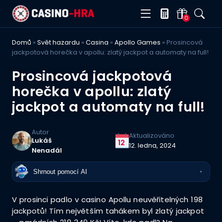
0
Domů
»
Svět hazardu
»
Casina
»
Apollo Games
»
Prosincová
jackpotová horečka v apollu: zlatý jackpot a automaty na full!
Prosincová jackpotová
horečka v apollu: zlatý
jackpot a automaty na full!
Autor
Aktualizováno
Lukáš
12
12. ledna, 2024
Nenadál
Shrnout pomocí AI
▼
V prosinci padlo v casino Apollu neuvěřitelných 198
jackpotů! Tím největším tahákem byl zlatý jackpot