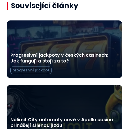
Související články
Progresivní jackpoty v českých casinech:
Jak fungují a stojí za to?
progresivní jackpot
Nolimit City automaty nově v Apollo casinu
přinášejí šílenou jízdu