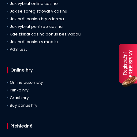
Jak vybrat online casino
Jak se zaregistrovat v casinu
Jak hrát casino hry zdarma
Jak vybrat peníze z casina
Kde získat casino bonus bez vkladu
Jak hrát casino v mobilu
PGSI test
FREE SPINY
Registrační
Online hry
Online automaty
Plinko hry
Crash hry
Buy bonus hry
Přehledně