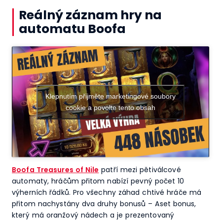
Reálný záznam hry na
automatu Boofa
Klepnutím přijměte marketingové soubory
cookie a povolte tento obsah
Boofa Treasures of Nile
patří mezi pětiválcové
automaty, hráčům přitom nabízí pevný počet 10
výherních řádků. Pro všechny záhad chtivé hráče má
přitom nachystány dva druhy bonusů – Aset bonus,
který má oranžový nádech a je prezentovaný