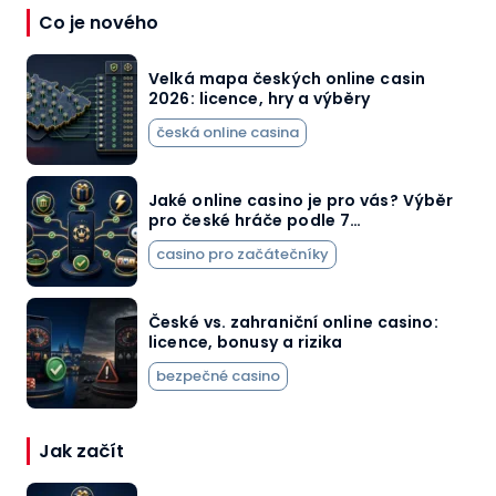
Co je nového
Velká mapa českých online casin
2026: licence, hry a výběry
česká online casina
Jaké online casino je pro vás? Výběr
pro české hráče podle 7…
casino pro začátečníky
České vs. zahraniční online casino:
licence, bonusy a rizika
bezpečné casino
Jak začít