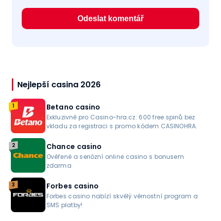
Nejlepší casina 2026
1
Betano casino
Exkluzivně pro Casino-hra.cz: 600 free spinů bez
vkladu za registraci s promo kódem CASINOHRA.
2
Chance casino
Ověřené a seriózní online casino s bonusem
zdarma
3
Forbes casino
Forbes casino nabízí skvělý věrnostní program a
SMS platby!