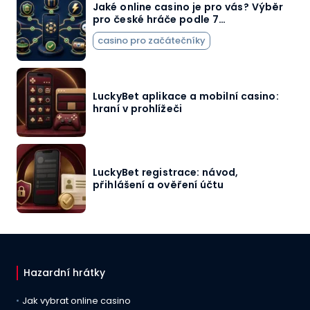
Jaké online casino je pro vás? Výběr
pro české hráče podle 7…
casino pro začátečníky
LuckyBet aplikace a mobilní casino:
hraní v prohlížeči
LuckyBet registrace: návod,
přihlášení a ověření účtu
Hazardní hrátky
Jak vybrat online casino