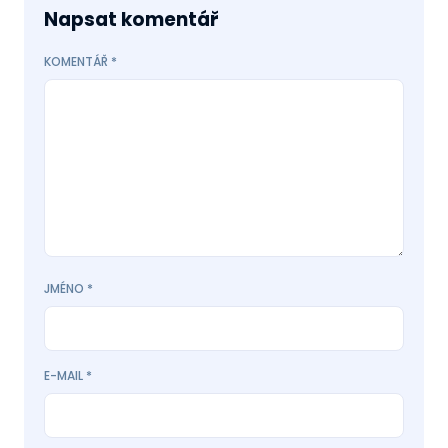
Napsat komentář
KOMENTÁŘ
*
JMÉNO
*
E-MAIL
*