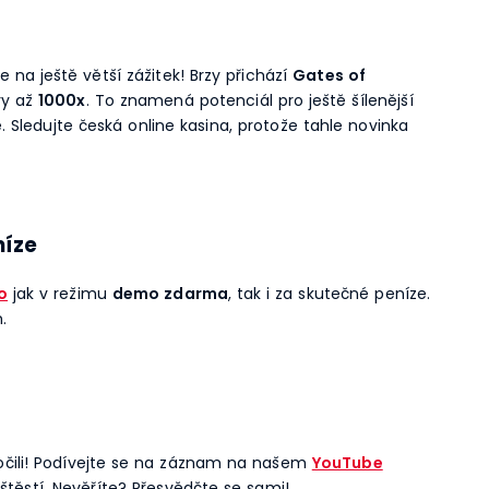
 na ještě větší zážitek! Brzy přichází
Gates of
ry až
1000x
. To znamená potenciál pro ještě šílenější
 Sledujte česká online kasina, protože tahle novinka
níze
o
jak v režimu
demo zdarma
, tak i za skutečné peníze.
.
očili! Podívejte se na záznam na našem
YouTube
štěstí. Nevěříte? Přesvědčte se sami!