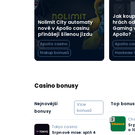
Jak koup
Nolimit City automaty
hrách o
nově v Apollo casinu
Gaming v
přinášejí šílenou jízdu
Apollo?
Apollo casino
Apollo ca
Nakup bonusů
Hacksaw 
Casino bonusy
Nejnovější
Top bonus
Více
bonusů
bonusy
Cha
2
Sr
Tokyo casino
o 1
Srpnové mise: splň 4