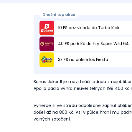
Dnešní top akce
10 FS bez vkladu do Turbo Kick
40 FS po 5 Kč do hry Super Wild 64
3x FS na online los Fiesta
Bonus Joker II je mezi hráči jednou z nejoblíbe
Apollo padla výhra neuvěřitelných 198 400 Kč 
Výherce si ve středu odpoledne zapnul oblíben
došel až na 800 Kč. Asi v půlce hraní mu padnu
volných zatočení.