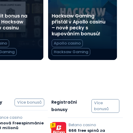
it bonus na
Hacksaw Gaming
d Hacksaw
přistál v Apollo casinu
 casinu
– nové pecky s
kupováním bonusů!
sino
Apollo casino
Gaming
Hacksaw Gaming
y
Registrační
Více bonusů
Více
bonusů
bonusy
nce casino
pnová Freespinmánie
Betano casino
1
0 milionů
666 free spinů za