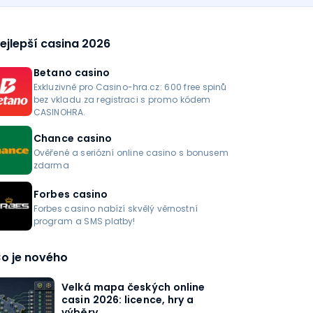
ejlepší casina 2026
Betano casino
Exkluzivně pro Casino-hra.cz: 600 free spinů
bez vkladu za registraci s promo kódem
CASINOHRA.
Chance casino
Ověřené a seriózní online casino s bonusem
zdarma
Forbes casino
Forbes casino nabízí skvělý věrnostní
program a SMS platby!
o je nového
Velká mapa českých online
casin 2026: licence, hry a
výběry