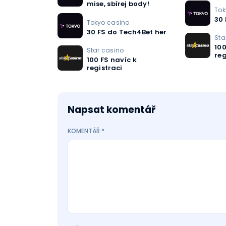
mise, sbírej body!
Tok
30 
Tokyo casino
30 FS do Tech4Bet her
Sta
100
Star casino
reg
100 FS navíc k
registraci
Napsat komentář
KOMENTÁŘ
*