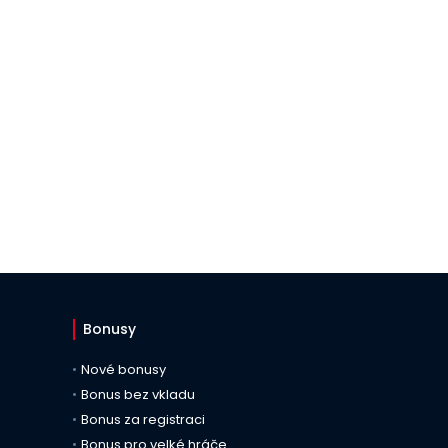
Bonusy
Nové bonusy
Bonus bez vkladu
Bonus za registraci
Bonus pro velké hráče