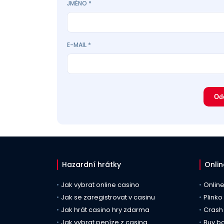
JMÉNO
*
E-MAIL
*
Hazardní hrátky
Onlin
Jak vybrat online casino
Onlin
Jak se zaregistrovat v casinu
Plinko
Jak hrát casino hry zdarma
Crash
Jak vybrat peníze z casina
Buy b