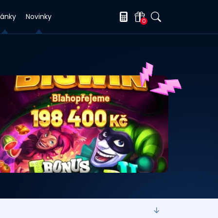
lánky
Novinky
0