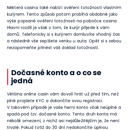
Některá casina také nabízí ověření totožnosti vlastním
kurýrem. Tento způsob potom probíhá obdobně jako
výše popsané ověření totožnosti na pobočce casina.
Hlavní rozdíl je však v tom, že kurýr přijede k vám
domů. Telefonicky si s kurýrem domluvíte vhodný čas
a následně vše sepíšete venku u auta. Opět si s sebou
nezapomeňte přinést váš doklad totožnosti.
Dočasné konto a o co se
jedná
Většina online casin vám dovolí hrát už před tím, než
plně projdete KYC a dokončíte svou registraci.
V takovém případě je vaše herní konto však neúplné a
spadá pod tzv. dočasné konto. Tento druh konta má
několik omezení, z nichž asi nejdůležitějším je, že není
trvalé. Pokud totiž do 30 dní nedokončíte úplnou