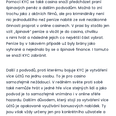
Pomocí KYC se také casina snaží předcházet praní
špinavých peněz a dalším podvodům. Možná to zní
trochu jako z akčních filmů, ale pro kriminálníky není
nic jednoduššího než peníze nabité ze své nezákonné
činnosti proprat v online casinech. V praxi by stačilo jen
vzít „špinavé“ peníze a vložit je do casina, chvilku
s nimi hrát a následně jejich co největší část vybrat.
Peníze by v takovém případě už byly brány jako
vyhrané a nejednalo by se o špinavé finance. I tomuto
se snaží KYC zabránit.
Další z podvodů, proti kterému bojuje KYC je vytváření
více účtů na jednu osobu. To je pro casino
samozřejmě nežádoucí. V reálném světe proti sobě
také nemůže hrát v jedné hře více stejných lidí a jako
podvod je to samozřejmě vnímáno i v online sféře
hazardu. Dalším důvodem, který stojí za vytváření více
účtů je opakované využívání bonusových nabídek. Ty
jsou však vždy určeny jen pro konkrétního uživatele a