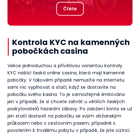
Čtěte
Kontrola KYC na kamenných
pobočkách casina
Velice jednoduchou a přívětivou variantou kontroly
KYC nabízí česká online casina, která mají kamenné
pobočky. V takovém případě nemusíte na internetu
sami nic vyplňovat a stačí, když se dostavíte na
pobočku svého kasina. To je samozřejmě limitováno
jen v případě, že si chcete zahrát u větších českých
poskytovatelů hazardní zábavy. Po založení konta se už
jen stačí dostavit na pobočku se svým občanským
průkazem nebo s cestovním pasem, případně s
povolením k trvalému pobytu v případě, že jste cizinci.