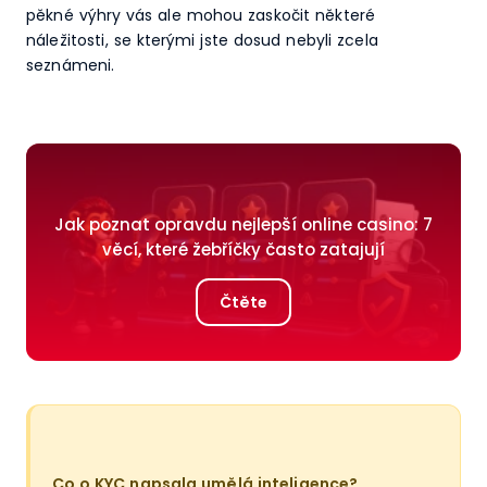
pěkné výhry vás ale mohou zaskočit některé
náležitosti, se kterými jste dosud nebyli zcela
seznámeni.
Jak poznat opravdu nejlepší online casino: 7
věcí, které žebříčky často zatajují
Čtěte
Co o KYC napsala umělá inteligence?