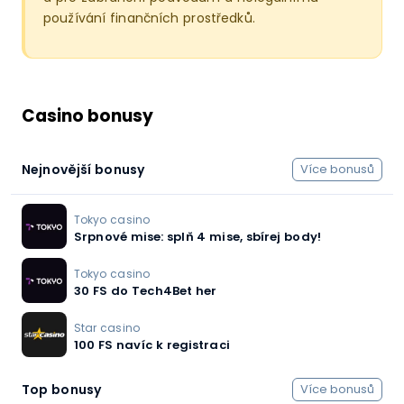
používání finančních prostředků.
Casino bonusy
Nejnovější bonusy
Více bonusů
Tokyo casino
Srpnové mise: splň 4 mise, sbírej body!
Tokyo casino
30 FS do Tech4Bet her
Star casino
100 FS navíc k registraci
Top bonusy
Více bonusů