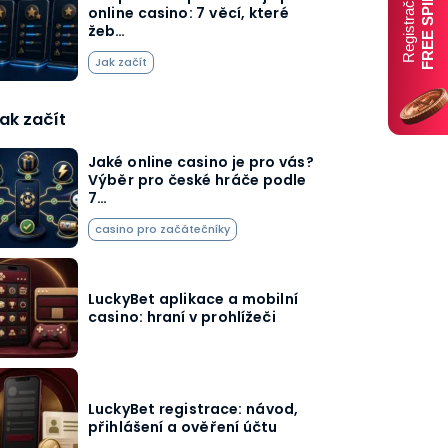
FREE SPINY
Registrační
online casino: 7 věcí, které
žeb…
Jak začít
ak začít
Jaké online casino je pro vás?
Výběr pro české hráče podle
7…
casino pro začátečníky
LuckyBet aplikace a mobilní
casino: hraní v prohlížeči
LuckyBet registrace: návod,
přihlášení a ověření účtu