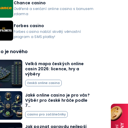
Chance casino
Ověřené a seriózní online casino s bonusem
zdarma
Forbes casino
Forbes casino nabízí skvělý věrnostní
program a SMS platby!
o je nového
Velká mapa českých online
casin 2026: licence, hry a
výběry
česká online casina
Jaké online casino je pro vás?
Výběr pro české hráče podle
7…
casino pro začátečníky
Jak poznat opravdu nejlepší