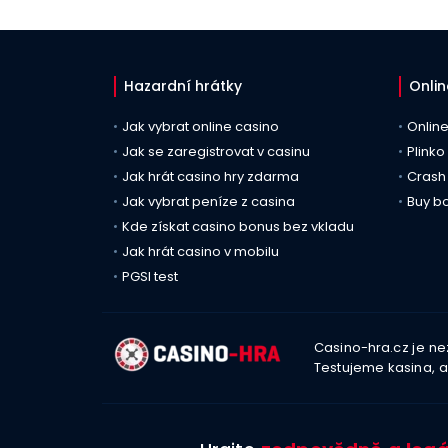
Hazardní hrátky
Onlin
Jak vybrat online casino
Onlin
Jak se zaregistrovat v casinu
Plinko
Jak hrát casino hry zdarma
Crash
Jak vybrat peníze z casina
Buy b
Kde získat casino bonus bez vkladu
Jak hrát casino v mobilu
PGSI test
Casino-hra.cz je ne
Testujeme kasina, a