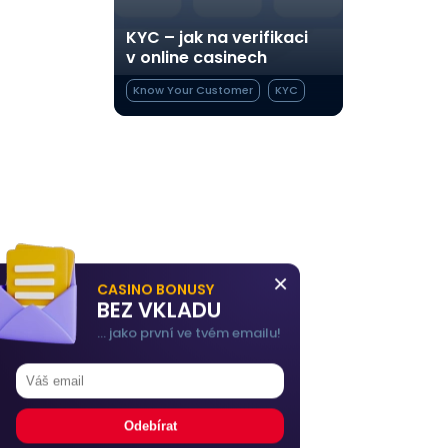
KYC – jak na verifikaci
v online casinech
Know Your Customer
KYC
×
CASINO BONUSY
BEZ VKLADU
... jako první ve tvém emailu!